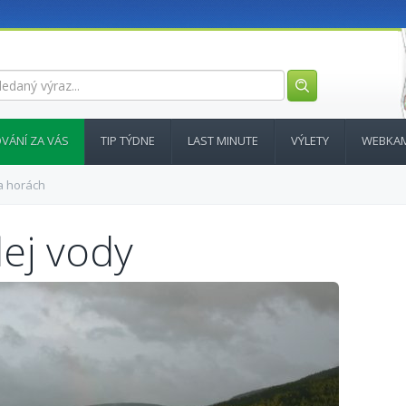
VÁNÍ ZA VÁS
TIP TÝDNE
LAST MINUTE
VÝLETY
WEBKA
a horách
lej vody