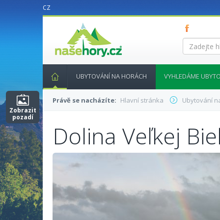
CZ
nasehory.cz
Zadejte
hledaný
výraz...
UBYTOVÁNÍ NA HORÁCH
VYHLEDÁME UBYTO
Právě se nacházíte:
Hlavní stránka
Ubytování n
Zobrazit
pozadí
Dolina Veľkej Bie