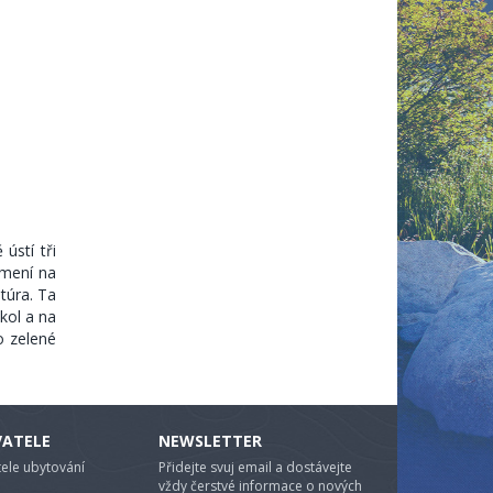
ústí tři
amení na
túra. Ta
okol a na
o zelené
VATELE
NEWSLETTER
ele ubytování
Přidejte svuj email a dostávejte
vždy čerstvé informace o nových