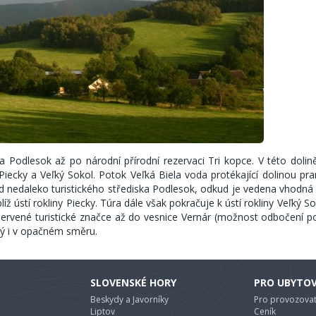
a Podlesok až po národní přírodní rezervaci Tri kopce. V této dolině 
Piecky a Veľký Sokol. Potok Veľká Biela voda protékající dolinou pr
d nedaleko turistického střediska Podlesok, odkud je vedena vhodná 
íž ústí rokliny Piecky. Túra dále však pokračuje k ústí rokliny Veľký S
 červené turistické značce až do vesnice Vernár (možnost odbočení p
ný i v opačném směru.
SLOVENSKÉ HORY
PRO UBYTO
Beskydy a Javorníky
Pro provozovat
Liptov
Ceník