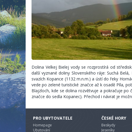
Dolina Velkej Bielej vody se rozprostírá od středisk
další vyznané doliny Slovenského ráje: Suchá Belá, 
svazích Kopance (1132 m.n.m.) a ústí do řeky Horná
vede po zelené turistické značce až k osadě Píla, pobl
Blajzloch, kde se dolina rozvětvuje a pokračuje po
značce do sedla Kopanec). Přechod i návrat je mož
PRO UBYTOVATELE
ČESKÉ HORY
Homepage
Beskydy
Ubytování
Jeseníky