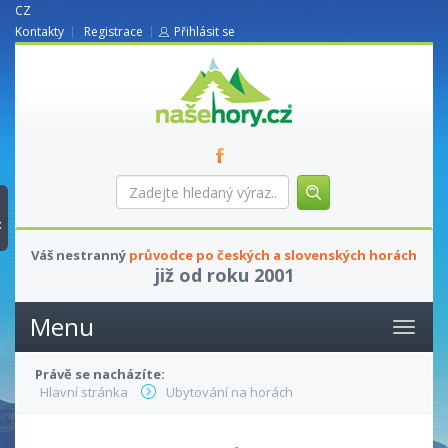
CZ
Kontakty
Registrace
Přihlásit se
nasehory.cz
Zadejte
hledaný
výraz...
t
Váš nestranný
průvodce po českých a slovenských horách
již od roku 2001
Menu
Právě se nacházíte:
Hlavní stránka
Ubytování na horách