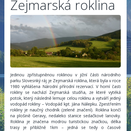
Zejmarská roklina
Jedinou zpřístupněnou roklinou v jižní části národního
parku Slovesnký ráj je Zejmarská roklina, která byla v roce
1980 vyhlášena Národní přírodní rezervací. V horní časti
rokliny se nachází Zejmarská studňa, ze které vytéká
potok, který následně lemuje celou roklinu a vytváří jediný
vodopád rokliny – Vodopád kpt. Jána Nálepku. Zpestřením
rokliny je naučný chodník (zelené značení). Roklina končí
na plošině Geravy, nedaleko stanice sedačkové lanovky.
Roklina je značena modrou turistickou značkou, délka
trasy je přibližně 1km – jedná se tedy o časově