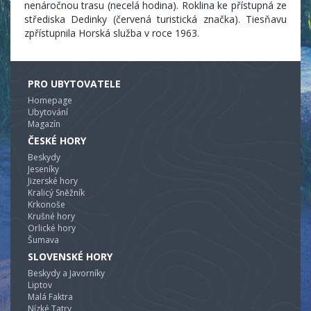
nenáročnou trasu (necelá hodina). Roklina ke přístupná ze
střediska Dedinky (červená turistická značka). Tiesňavu
zpřístupnila Horská služba v roce 1963.
PRO UBYTOVATELE
Homepage
Ubytování
Magazín
ČESKÉ HORY
Beskydy
Jeseníky
Jizerské hory
Kralicý Sněžník
Krkonoše
Krušné hory
Orlické hory
Šumava
SLOVENSKÉ HORY
Beskydy a Javorníky
Liptov
Malá Faktra
Nízké Tatry