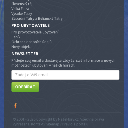
Slovenský ráj
Velká Fatra
Vysoké Tatry
Západní Tatry a Beliánské Tatry
PRO UBYTOVATELE
Pro provozovatele ubytování
Ceník
Ochrana osobních údajů
Nový objekt
NEWSLETTER
Přidejte svuj email a dostávejte vždy čerstvé informace o nových
možnostech ubytování v našich horách.
Email
ODEBÍRAT
© 2001 - 2026 Copyright by NašeHory.cz. Všechna práva
vyhrazena. Kontakt / Sitemap / Pravidlá portálu