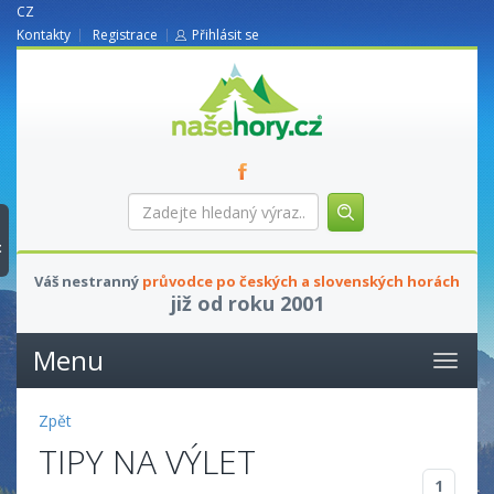
CZ
Kontakty
Registrace
Přihlásit se
nasehory.cz
Zadejte
hledaný
výraz...
t
Váš nestranný
průvodce po českých a slovenských horách
již od roku 2001
Menu
Zpět
TIPY NA VÝLET
1