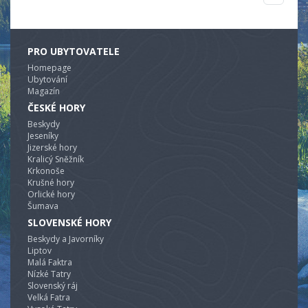
PRO UBYTOVATELE
Homepage
Ubytování
Magazín
ČESKÉ HORY
Beskydy
Jeseníky
Jizerské hory
Kralicý Sněžník
Krkonoše
Krušné hory
Orlické hory
Šumava
SLOVENSKÉ HORY
Beskydy a Javorníky
Liptov
Malá Faktra
Nízké Tatry
Slovenský ráj
Velká Fatra