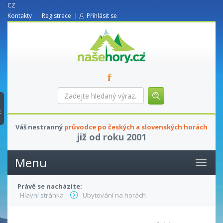
CZ
Kontakty
Registrace
Přihlásit se
nasehory.cz
Zadejte
hledaný
výraz...
t
Váš nestranný
průvodce po českých a slovenských horách
již od roku 2001
Menu
Právě se nacházíte:
Hlavní stránka
Ubytování na horách