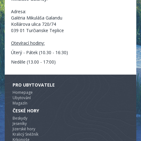
Adresa:
Galéria Mikuláša Galandu
Kollárova ulica 720/74
039 01 Turčianske Teplice
Otevírací hodiny:
Úterý - Pátek (10.30 - 16:30)
Neděle (13.00 - 17:00)
PRO UBYTOVATELE
Homepage
Ubytování
Magazín
ČESKÉ HORY
Beskydy
Jeseníky
Jizerské hory
Kralicý Sněžník
Krkonoše