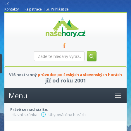
CZ
Kontakty
Registrace
Přihlásit se
nasehory.cz
Zadejte
hledaný
výraz...
t
Váš nestranný
průvodce po českých a slovenských horách
již od roku 2001
Menu
Právě se nacházíte:
Hlavní stránka
Ubytování na horách