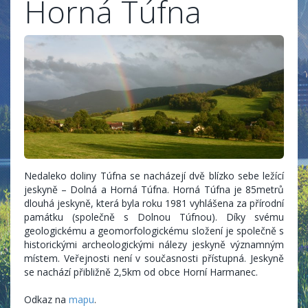
Horná Túfna
Nedaleko doliny Túfna se nacházejí dvě blízko sebe ležící
jeskyně – Dolná a Horná Túfna. Horná Túfna je 85metrů
dlouhá jeskyně, která byla roku 1981 vyhlášena za přírodní
památku (společně s Dolnou Túfnou). Díky svému
geologickému a geomorfologickému složení je společně s
historickými archeologickými nálezy jeskyně významným
místem. Veřejnosti není v současnosti přístupná. Jeskyně
se nachází přibližně 2,5km od obce Horní Harmanec.
Odkaz na
mapu
.