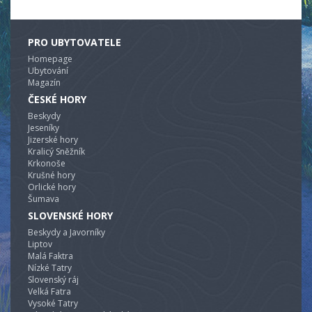
PRO UBYTOVATELE
Homepage
Ubytování
Magazín
ČESKÉ HORY
Beskydy
Jeseníky
Jizerské hory
Kralicý Sněžník
Krkonoše
Krušné hory
Orlické hory
Šumava
SLOVENSKÉ HORY
Beskydy a Javorníky
Liptov
Malá Faktra
Nízké Tatry
Slovenský ráj
Velká Fatra
Vysoké Tatry