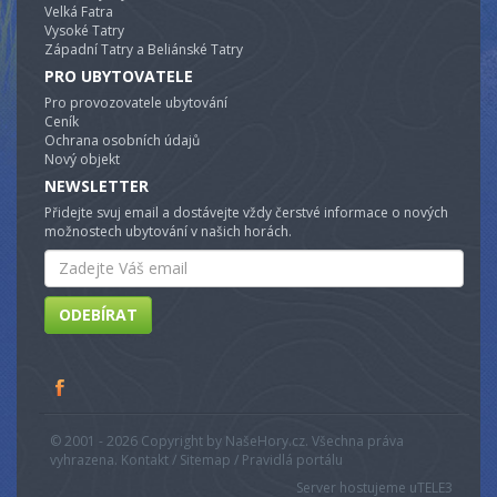
Velká Fatra
Vysoké Tatry
Západní Tatry a Beliánské Tatry
PRO UBYTOVATELE
Pro provozovatele ubytování
Ceník
Ochrana osobních údajů
Nový objekt
NEWSLETTER
Přidejte svuj email a dostávejte vždy čerstvé informace o nových
možnostech ubytování v našich horách.
Email
ODEBÍRAT
© 2001 - 2026 Copyright by NašeHory.cz. Všechna práva
vyhrazena. Kontakt / Sitemap / Pravidlá portálu
Server hostujeme u
TELE3