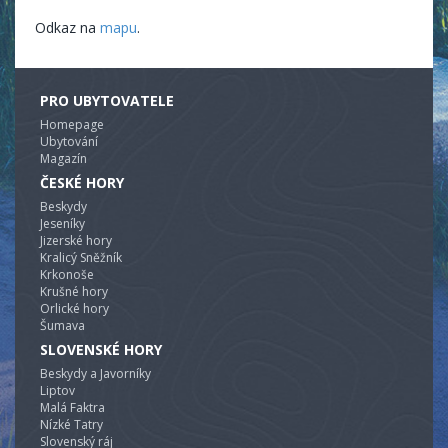
Odkaz na
mapu
.
PRO UBYTOVATELE
Homepage
Ubytování
Magazín
ČESKÉ HORY
Beskydy
Jeseníky
Jizerské hory
Kralicý Sněžník
Krkonoše
Krušné hory
Orlické hory
Šumava
SLOVENSKÉ HORY
Beskydy a Javorníky
Liptov
Malá Faktra
Nízké Tatry
Slovenský ráj