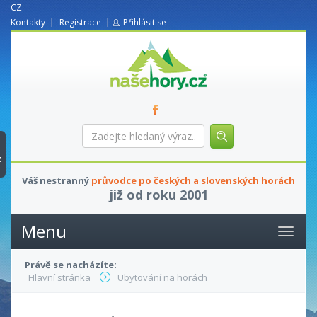
CZ
Kontakty
Registrace
Přihlásit se
nasehory.cz
Zadejte
hledaný
výraz...
t
Váš nestranný
průvodce po českých a slovenských horách
již od roku 2001
Menu
Právě se nacházíte:
Hlavní stránka
Ubytování na horách