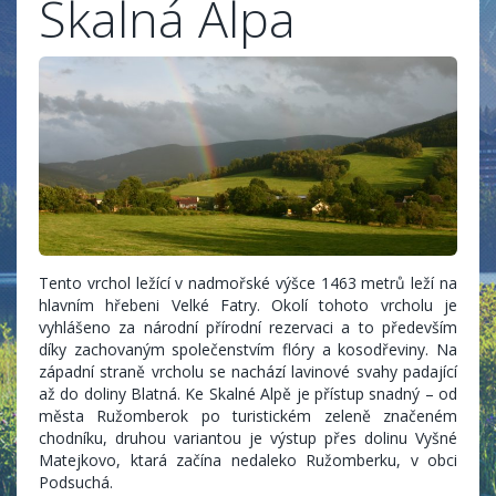
Skalná Alpa
Tento vrchol ležící v nadmořské výšce 1463 metrů leží na
hlavním hřebeni Velké Fatry. Okolí tohoto vrcholu je
vyhlášeno za národní přírodní rezervaci a to především
díky zachovaným společenstvím flóry a kosodřeviny. Na
západní straně vrcholu se nachází lavinové svahy padající
až do doliny Blatná. Ke Skalné Alpě je přístup snadný – od
města Ružomberok po turistickém zeleně značeném
chodníku, druhou variantou je výstup přes dolinu Vyšné
Matejkovo, ktará začína nedaleko Ružomberku, v obci
Podsuchá.