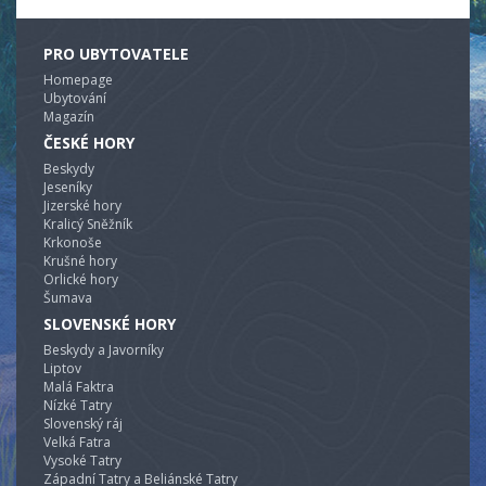
PRO UBYTOVATELE
Homepage
Ubytování
Magazín
ČESKÉ HORY
Beskydy
Jeseníky
Jizerské hory
Kralicý Sněžník
Krkonoše
Krušné hory
Orlické hory
Šumava
SLOVENSKÉ HORY
Beskydy a Javorníky
Liptov
Malá Faktra
Nízké Tatry
Slovenský ráj
Velká Fatra
Vysoké Tatry
Západní Tatry a Beliánské Tatry