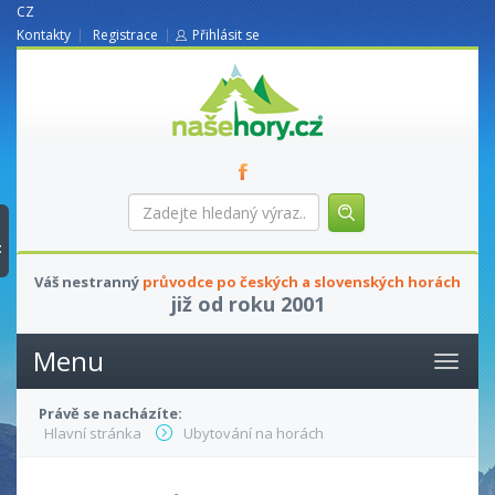
CZ
Kontakty
Registrace
Přihlásit se
nasehory.cz
Zadejte
hledaný
výraz...
t
Váš nestranný
průvodce po českých a slovenských horách
již od roku 2001
Menu
Právě se nacházíte:
Hlavní stránka
Ubytování na horách