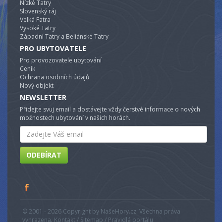
Nízké Tatry
Slovenský ráj
Velká Fatra
Vysoké Tatry
Západní Tatry a Beliánské Tatry
PRO UBYTOVATELE
Pro provozovatele ubytování
Ceník
Ochrana osobních údajů
Nový objekt
NEWSLETTER
Přidejte svuj email a dostávejte vždy čerstvé informace o nových
možnostech ubytování v našich horách.
Email
ODEBÍRAT
© 2001 - 2026 Copyright by NašeHory.cz. Všechna práva
vyhrazena. Kontakt / Sitemap / Pravidlá portálu