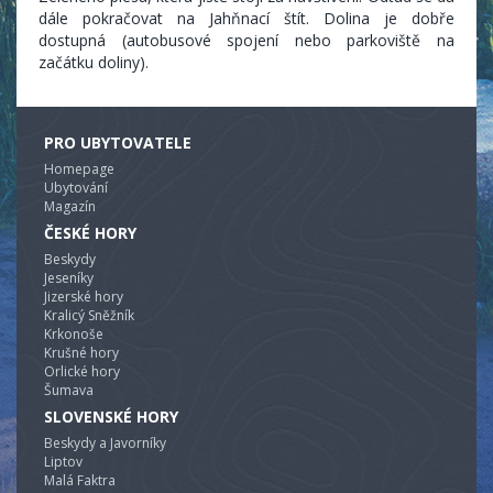
dále pokračovat na Jahňnací štít. Dolina je dobře
dostupná (autobusové spojení nebo parkoviště na
začátku doliny).
PRO UBYTOVATELE
Homepage
Ubytování
Magazín
ČESKÉ HORY
Beskydy
Jeseníky
Jizerské hory
Kralicý Sněžník
Krkonoše
Krušné hory
Orlické hory
Šumava
SLOVENSKÉ HORY
Beskydy a Javorníky
Liptov
Malá Faktra