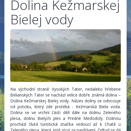
Dolina Kežmarskej
Bielej vody
Na východní straně Vysokých Tater, nedaleko hřebene
Belianských Tater se nachází velice dobře známá dolina –
Dolina Kežmarskej Bielej vody. Název doliny se odvozuje
od potoku, který zde protéká - Kežmarská Biela voda.
Dolina se ve vrchní části dělí dále na dolinu Zeleného
plesa, dolinu Bielych ples a Predné Meďodoly. Dolinou
prochází žlutá turistická značka vedoucí až k Chatě u
Zeleného plesa, která jistě stojí za navštívení. Odtud se dá