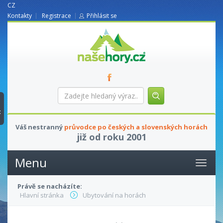
CZ
Kontakty
Registrace
Přihlásit se
nasehory.cz
Zadejte
hledaný
výraz...
t
Váš nestranný
průvodce po českých a slovenských horách
již od roku 2001
Menu
Právě se nacházíte:
Hlavní stránka
Ubytování na horách