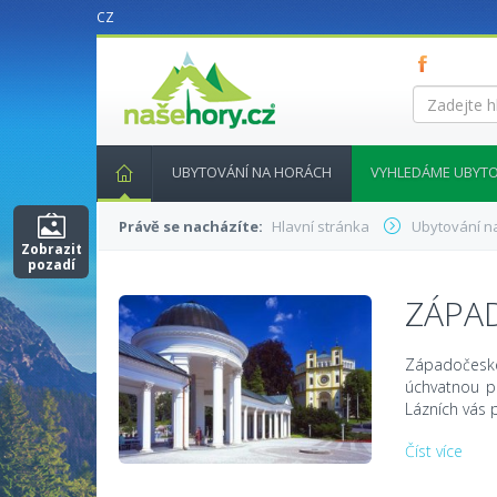
CZ
nasehory.cz
Zadejte
hledaný
výraz...
UBYTOVÁNÍ NA HORÁCH
VYHLEDÁME UBYTO
Právě se nacházíte:
Hlavní stránka
Ubytování n
Zobrazit
pozadí
ZÁPA
Západočeské
úchvatnou p
Lázních vás 
Číst více