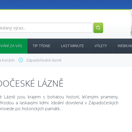
VÁNÍ ZA VÁS
TIP TÝDNE
LAST MINUTE
VÝLETY
WEBKA
a horách
Západočeské lázně
DOČESKÉ LÁZNĚ
 Lázně jsou krajem s bohatou historií, léčenými prameny,
řírodou a laskavými lidmi. Ideální dovolená v Západočeských
provede po historických památk…