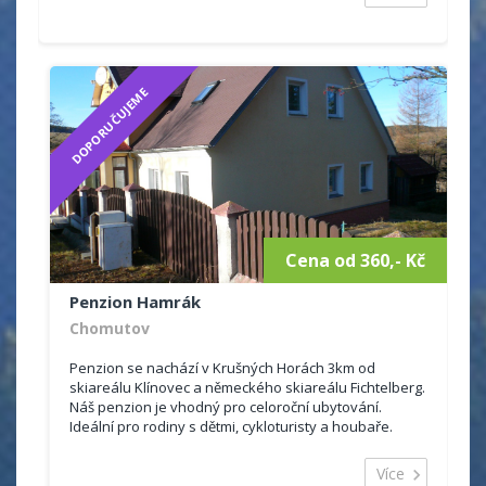
DOPORUČUJEME
Cena od 360,- Kč
Penzion Hamrák
Chomutov
Penzion se nachází v Krušných Horách 3km od
skiareálu Klínovec a německého skiareálu Fichtelberg.
Náš penzion je vhodný pro celoroční ubytování.
Ideální pro rodiny s dětmi, cykloturisty a houbaře.
Hosté se mohou ubytovat v 7 pokojí...
Více