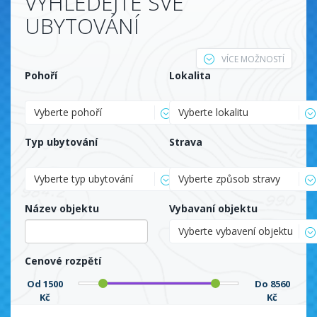
VYHLEDEJTE SVÉ
UBYTOVÁNÍ
VÍCE MOŽNOSTÍ
Pohoří
Lokalita
Vyberte pohoří
Vyberte lokalitu
Typ ubytování
Strava
Vyberte typ ubytování
Vyberte způsob stravy
Název objektu
Vybavaní objektu
Vyberte vybavení objektu
Cenové rozpětí
Od
1500
Do
8560
Kč
Kč