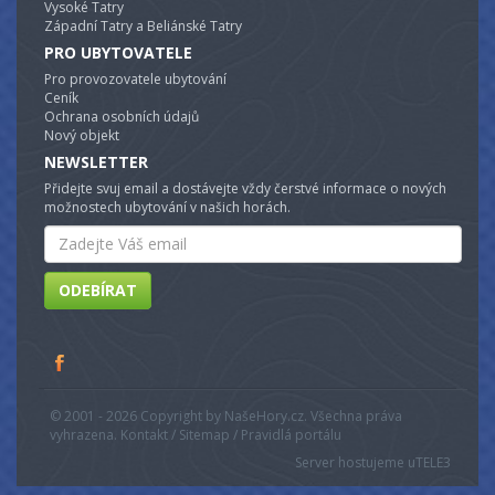
Vysoké Tatry
Západní Tatry a Beliánské Tatry
PRO UBYTOVATELE
Pro provozovatele ubytování
Ceník
Ochrana osobních údajů
Nový objekt
NEWSLETTER
Přidejte svuj email a dostávejte vždy čerstvé informace o nových
možnostech ubytování v našich horách.
Email
ODEBÍRAT
© 2001 - 2026 Copyright by NašeHory.cz. Všechna práva
vyhrazena. Kontakt / Sitemap / Pravidlá portálu
Server hostujeme u
TELE3