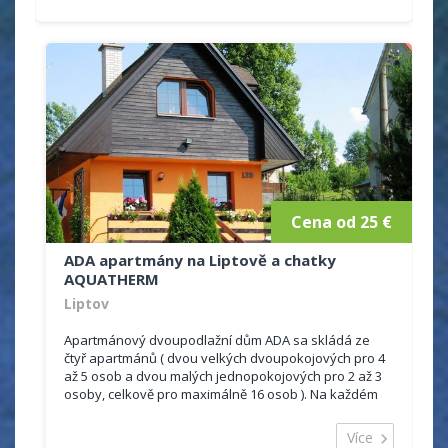
Cena od 25 €
ADA apartmány na Liptově a chatky
AQUATHERM
Liptov
Apartmánový dvoupodlažní dům ADA sa skládá ze
čtyř apartmánů ( dvou velkých dvoupokojových pro 4
až 5 osob a dvou malých jednopokojových pro 2 až 3
osoby, celkově pro maximálně 16 osob ). Na každém
poschodí je jeden velký apartmán a jeden malý
apartmán,...
Více