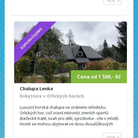
Více
DOPORUČUJEME
Cena od 1 500,- Kč
Chalupa Lenka
Rokytnice v Orlických horách
Luxusní horská chalupa ve známém středisku
Orlických hor, což ocení milovníci zimních sportů
(bežecké tratě, svah pro děti, sjezdovka - vše v místě).
Hosté se mohou ubytovat ve dvou dvoulůžkových
pokojích a dvou čtyřlůžkových pokojích se společným
soci...
Více