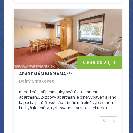
Cena od 20,- €
APARTMÁN MARIANA***
Dolný Smokovec
Pohodlné a příjemné ubytování v rodinném
apartmánu. 2-izbový apartmán je plně vybaven a jeho
kapacita je až 6 osob. Apartmán má plně vybavenou
kuchyň (lednička, rychlovarná konvice, elektrická
varná deska, pračka, myčka nádobí) a prostornou...
Více