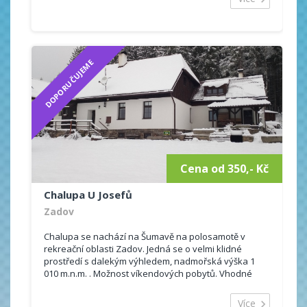
DOPORUČUJEME
Cena od 350,- Kč
Chalupa U Josefů
Zadov
Chalupa se nachází na Šumavě na polosamotě v
rekreační oblasti Zadov. Jedná se o velmi klidné
prostředí s dalekým výhledem, nadmořská výška 1
010 m.n.m. . Možnost víkendových pobytů. Vhodné
také pro rodiny se psem. Hosté se mohou ubytovat
ve 3 ...
Více