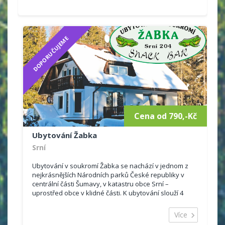
DOPORUČUJEME
Cena od 790,-Kč
Ubytování Žabka
Srní
Ubytování v soukromí Žabka se nachází v jednom z
nejkrásnějších Národních parků České republiky v
centrální části Šumavy, v katastru obce Srní –
uprostřed obce v klidné části. K ubytování slouží 4
pokoje s vlastním...
Více