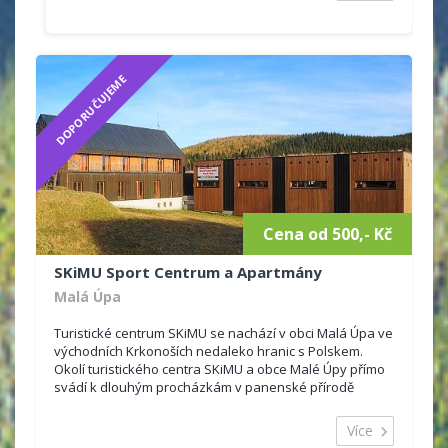
DOPORUČUJEME
Cena od 500,- Kč
SKiMU Sport Centrum a Apartmány
Malá Úpa
Turistické centrum SKiMU se nachází v obci Malá Úpa ve
východních Krkonoších nedaleko hranic s Polskem.
Okolí turistického centra SKiMU a obce Malé Úpy přímo
svádí k dlouhým procházkám v panenské přírodě
Krkonošského...
Více