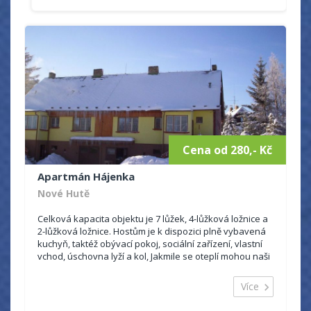
Cena od 280,- Kč
Apartmán Hájenka
Nové Hutě
Celková kapacita objektu je 7 lůžek, 4-lůžková ložnice a
2-lůžková ložnice. Hostům je k dispozici plně vybavená
kuchyň, taktéž obývací pokoj, sociální zařízení, vlastní
vchod, úschovna lyží a kol, Jakmile se oteplí mohou naši
hosté využít zahradu se...
Více