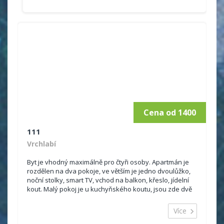
Cena od 1400
111
Vrchlabí
Byt je vhodný maximálně pro čtyři osoby. Apartmán je
rozdělen na dva pokoje, ve větším je jedno dvoulůžko,
noční stolky, smart TV, vchod na balkon, křeslo, jídelní
kout. Malý pokoj je u kuchyňského koutu, jsou zde dvě
jednolůžka a okno. Pokoje a kk nejsou odděleny
dveřmi. Kuchyňský kout s...
Více