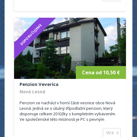
DOPORUČUJEME
Cena od 10,50 €
Penzion Veverica
Nová Lesná
Penzion se nachází v horní části vesnice obce Nová
Lesná. Jedná se o útulný třípodlažní penzion, který
disponuje celkem 20 lůžky s kompletním vybavením.
Ve společenské této místnosti je PC s pevným
nonstop připojením na...
Více