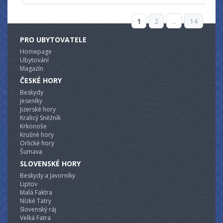
1
2
...
14
PRO UBYTOVATELE
Homepage
Ubytování
Magazín
ČESKÉ HORY
Beskydy
Jeseníky
Jizerské hory
Kralicý Sněžník
Krkonoše
Krušné hory
Orlické hory
Šumava
SLOVENSKÉ HORY
Beskydy a Javorníky
Liptov
Malá Faktra
Nízké Tatry
Slovenský ráj
Velká Fatra