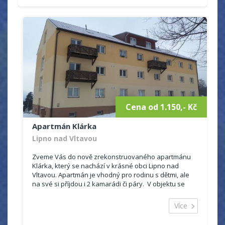
Cena od 1.150,- Kč
Apartmán Klárka
Lipno nad Vltavou
Zveme Vás do nově zrekonstruovaného apartmánu
Klárka, který se nachází v krásné obci Lipno nad
Vltavou. Apartmán je vhodný pro rodinu s dětmi, ale
na své si příjdou i 2 kamarádi či páry. V objektu se
může ubytovat maximálně pět osob, kde si můžete...
Více