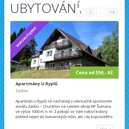
UBYTOVÁNÍ
1
2
...
14
DOPORUČUJEME
Cena od 550,- Kč
Apartmány U Ryplů
Zadov
Apartmán U Ryplů se nacházejí v rekreačně sportovním
areálu Zadov – Churáňov na samém okraji NP Šumava
ve výšce 1000 m. n. m. Z pokojů se Vám nabízí krásný
pohled nejen do šumavských nížin, ale i do kopcovitého
předhůří ...