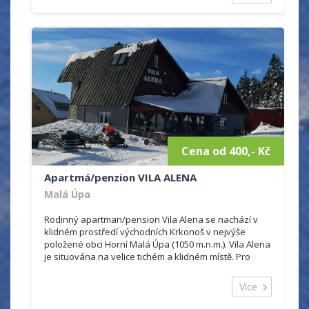
Cena od 400,- Kč
Apartmá/penzion VILA ALENA
Malá Úpa
Rodinný apartman/pension Vila Alena se nachází v
klidném prostředí východních Krkonoš v nejvýše
položené obci Horní Malá Úpa (1050 m.n.m.). Vila Alena
je situována na velice tichém a klidném místě. Pro
svou polohu s výhledem...
Více