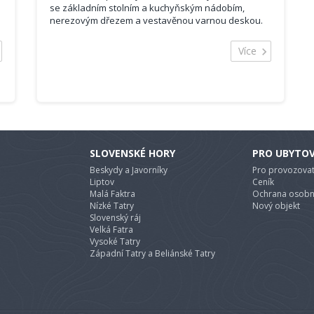
se základním stolním a kuchyňským nádobím,
nerezovým dřezem a vestavěnou varnou deskou.
Dále je zde mikrovlnná trouba, lednice, varná
konvice, TV a...
Více
SLOVENSKÉ HORY
PRO UBYTO
Beskydy a Javorníky
Pro provozovat
Liptov
Ceník
Malá Faktra
Ochrana osobn
Nízké Tatry
Nový objekt
Slovenský ráj
Velká Fatra
Vysoké Tatry
Západní Tatry a Beliánské Tatry