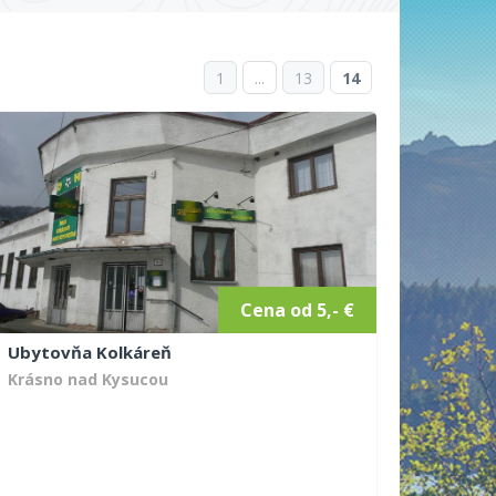
1
...
13
14
Cena od 5,- €
Ubytovňa Kolkáreň
Krásno nad Kysucou