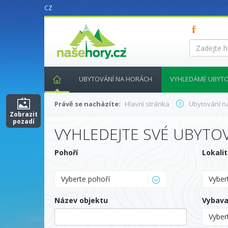
CZ
nasehory.cz
Zadejte
hledaný
výraz...
UBYTOVÁNÍ NA HORÁCH
VYHLEDÁME UBYTO
Právě se nacházíte:
Hlavní stránka
Ubytování n
Zobrazit
pozadí
VYHLEDEJTE SVÉ UBYTO
Pohoří
Lokali
Vyberte pohoří
Vybert
Název objektu
Vybava
Vyber