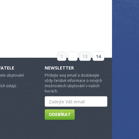
1
...
13
14
VATELE
NEWSLETTER
ele ubytování
Přidejte svuj email a dostávejte
vždy čerstvé informace o nových
ích údajů
možnostech ubytování v našich
horách.
Email
ODEBÍRAT