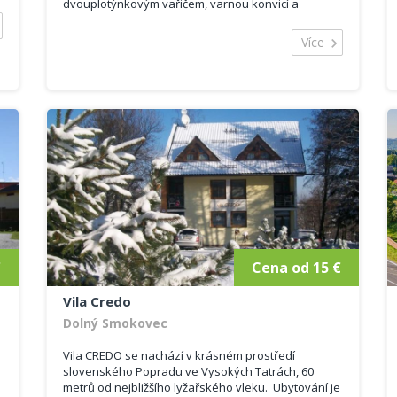
dvouplotýnkovým vařičem, varnou konvicí a
základním nádobím. Je možno využít venkovní
posezen...
Více
€
Cena od 15 €
Vila Credo
Dolný Smokovec
Vila CREDO se nachází v krásném prostředí
slovenského Popradu ve Vysokých Tatrách, 60
metrů od nejbližšího lyžařského vleku. Ubytování je