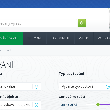
VÁNÍ ZA VÁS
TIP TÝDNE
LAST MINUTE
VÝLETY
WEBKA
a horách
VÁNÍ
ta
Typ ubytování
e lokalitu
Vyberte typ ubytování
ní objektu
Cenové rozpětí
te vybavení objektu
Od
1500 Kč