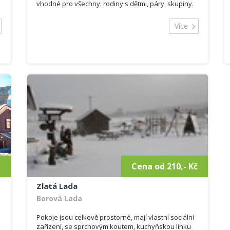
vhodné pro všechny: rodiny s dětmi, páry, skupiny.
Ubytování: K dispozici je dohromady 6...
Více
-
Cena od 210,- Kč
Zlatá Lada
Borová Lada
Pokoje jsou celkově prostorné, mají vlastní sociální
zařízení, se sprchovým koutem, kuchyňskou linku