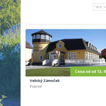
na Roháče a vesnici. Vybavení: ...
Více
Cena od od 13,-
Velický Zámoček
Poprad