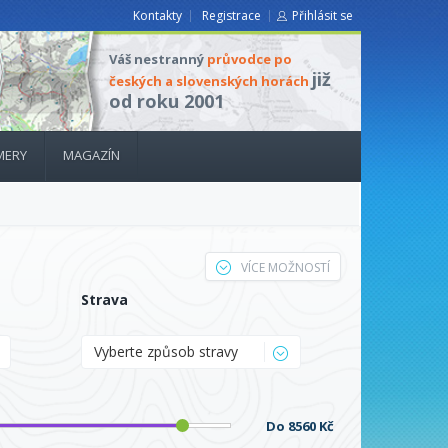
Kontakty
Registrace
Přihlásit se
Váš nestranný
průvodce po
již
českých a slovenských horách
od roku 2001
MERY
MAGAZÍN
VÍCE MOŽNOSTÍ
Strava
Vyberte způsob stravy
Do
8560 Kč