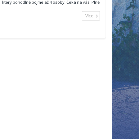
který pohodlně pojme až 4 osoby. Čeká na vás: Plně
vybavená kuchyň pro vaše kulinářské nápady ...
Více