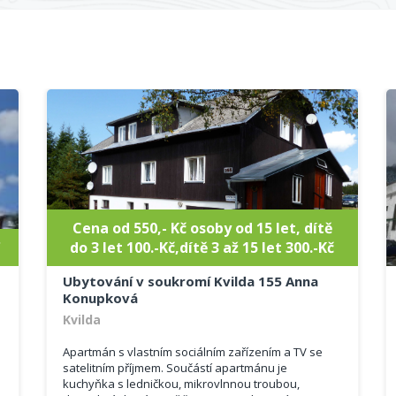
Cena od 550,- Kč osoby od 15 let, dítě
€
do 3 let 100.-Kč,dítě 3 až 15 let 300.-Kč
Ubytování v soukromí Kvilda 155 Anna
Konupková
Kvilda
Apartmán s vlastním sociálním zařízením a TV se
satelitním příjmem. Součástí apartmánu je
kuchyňka s ledničkou, mikrovlnnou troubou,