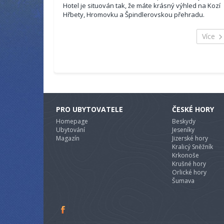
Hotel je situován tak, že máte krásný výhled na Kozí
Hřbety, Hromovku a Špindlerovskou přehradu.
Vzdálenost do centra je 500m. V hotelu jsou příjemně
vybavené...
Více
PRO UBYTOVATELE
ČESKÉ HORY
Homepage
Beskydy
Ubytování
Jeseníky
Magazín
Jizerské hory
Kralicý Sněžník
Krkonoše
Krušné hory
Orlické hory
Šumava