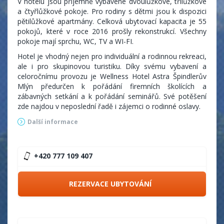
V hotelu jsou příjemně vybavené dvoulůžkové, třílůžkové
a čtyřlůžkové pokoje. Pro rodiny s dětmi jsou k dispozici
pětilůžkové apartmány. Celková ubytovací kapacita je 55
pokojů, které v roce 2016 prošly rekonstrukcí. Všechny
pokoje mají sprchu, WC, TV a WI-FI.
Hotel je vhodný nejen pro individuální a rodinnou rekreaci,
ale i pro skupinovou turistiku. Díky svému vybavení a
celoročnímu provozu je Wellness Hotel Astra Špindlerův
Mlýn předurčen k pořádání firemních školících a
zábavných setkání a k pořádání seminářů. Své potěšení
zde najdou v neposlední řadě i zájemci o rodinné oslavy.
Další informace
+420 777 109 407
REZERVACE UBYTOVÁNÍ