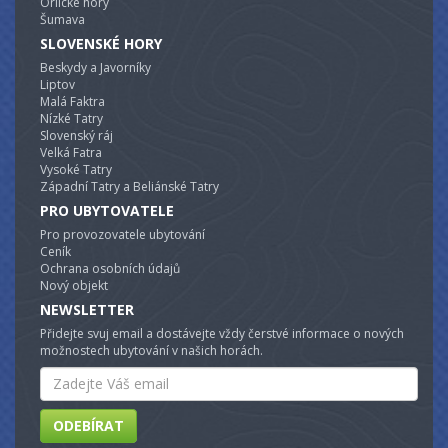
Orlické hory
Šumava
SLOVENSKÉ HORY
Beskydy a Javorníky
Liptov
Malá Faktra
Nízké Tatry
Slovenský ráj
Velká Fatra
Vysoké Tatry
Západní Tatry a Beliánské Tatry
PRO UBYTOVATELE
Pro provozovatele ubytování
Ceník
Ochrana osobních údajů
Nový objekt
NEWSLETTER
Přidejte svuj email a dostávejte vždy čerstvé informace o nových
možnostech ubytování v našich horách.
Email
ODEBÍRAT