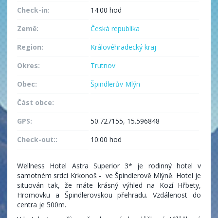
Check-in:
14:00 hod
Země:
Česká republika
Region:
Královéhradecký kraj
Okres:
Trutnov
Obec:
Špindlerův Mlýn
Část obce:
GPS:
50.727155, 15.596848
Check-out::
10:00 hod
Wellness Hotel Astra Superior 3* je rodinný hotel v
samotném srdci Krkonoš - ve Špindlerově Mlýně. Hotel je
situován tak, že máte krásný výhled na Kozí Hřbety,
Hromovku a Špindlerovskou přehradu. Vzdálenost do
centra je 500m.