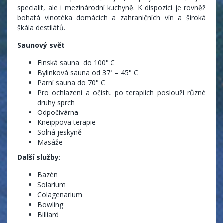
specialit, ale i mezinárodní kuchyně. K dispozici je rovněž
bohatá vinotéka domácích a zahraničních vín a široká
škála destilátů.
Saunový svět
Finská sauna do 100° C
Bylinková sauna od 37° – 45° C
Parní sauna do 70° C
Pro ochlazení a očistu po terapiích poslouží různé
druhy sprch
Odpočívárna
Kneippova terapie
Solná jeskyně
Masáže
Další služby
:
Bazén
Solarium
Colagenarium
Bowling
Billiard