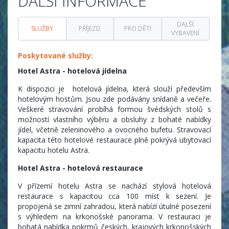
DALŠÍ INFORMACE
DALŠÍ
SLUŽBY
PŘÍJEZD
PRO DĚTI
VYBAVENÍ
Poskytované služby:
Hotel Astra - hotelová jídelna
K dispozici je hotelová jídelna, která slouží především
hotelovým hostům. Jsou zde podávány snídaně a večeře.
Veškeré stravování probíhá formou švédských stolů s
možností vlastního výběru a obsluhy z bohaté nabídky
jídel, včetně zeleninového a ovocného bufetu. Stravovací
kapacita této hotelové restaurace plně pokrývá ubytovací
kapacitu hotelu Astra.
Hotel Astra - hotelová restaurace
V přízemí hotelu Astra se nachází stylová hotelová
restaurace s kapacitou cca 100 míst k sezení. Je
propojená se zimní zahradou, která nabízí útulné posezení
s výhledem na krkonošské panorama. V restauraci je
bohatá nabídka pokrmů českých, krajových krkonošských