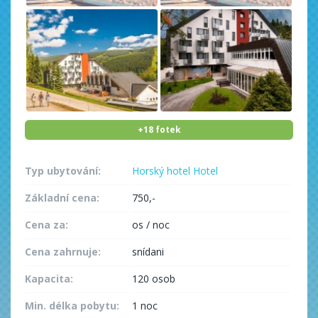
+18 fotek
Typ ubytování:
Horský hotel
Hotel
Základní cena:
750,-
Cena za:
os / noc
Cena zahrnuje:
snídani
Kapacita:
120 osob
Min. délka pobytu:
1 noc