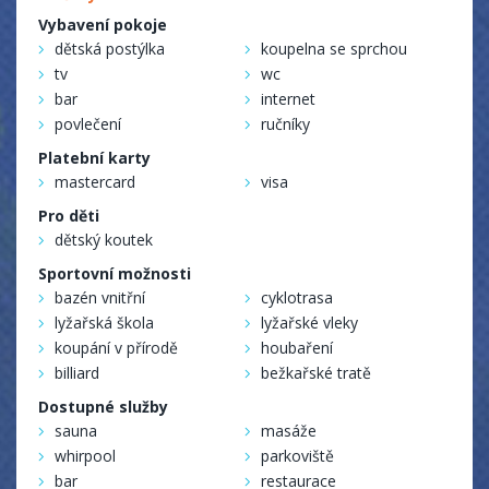
Vybavení pokoje
dětská postýlka
koupelna se sprchou
tv
wc
bar
internet
povlečení
ručníky
Platební karty
mastercard
visa
Pro děti
dětský koutek
Sportovní možnosti
bazén vnitřní
cyklotrasa
lyžařská škola
lyžařské vleky
koupání v přírodě
houbaření
billiard
bežkařské tratě
Dostupné služby
sauna
masáže
whirpool
parkoviště
bar
restaurace