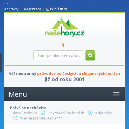
CZ
Kontakty
Registrace
Přihlásit se
nasehory.cz
Zadejte
hledaný
výraz...
t
Váš nestranný
průvodce po českých a slovenských horách
již od roku 2001
Menu
Právě se nacházíte:
Hlavní stránka
Ubytování na horách
Krkonoše
Wellness Hotel Astra***