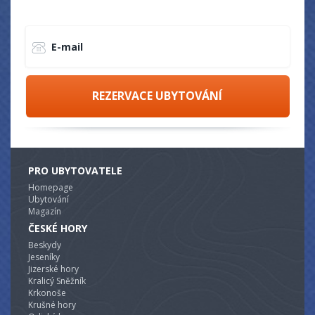
E-mail
REZERVACE UBYTOVÁNÍ
PRO UBYTOVATELE
Homepage
Ubytování
Magazín
ČESKÉ HORY
Beskydy
Jeseníky
Jizerské hory
Kralicý Sněžník
Krkonoše
Krušné hory