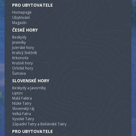
PRO UBYTOVATELE
Homepage
Ubytování
Magazín
ČESKÉ HORY
Beskydy
Jeseníky
Jizerské hory
Kralicý Sněžník
Krkonoše
Krušné hory
Orlické hory
Šumava
SLOVENSKÉ HORY
Beskydy a Javorníky
Liptov
Malá Faktra
Nízké Tatry
Slovenský ráj
Velká Fatra
Vysoké Tatry
Západní Tatry a Beliánské Tatry
PRO UBYTOVATELE