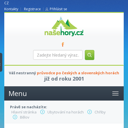
CZ
Kontakty
Registrace
Přihlásit se
nasehory.cz
Zadejte
hledaný
výraz...
t
Váš nestranný
průvodce po českých a slovenských horách
již od roku 2001
Menu
Právě se nacházíte:
Hlavní stránka
Ubytování na horách
Chřiby
Bělov