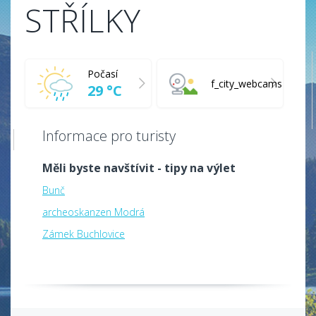
STŘÍLKY
Počasí
f_city_webcams
29 °C
Informace pro turisty
Měli byste navštívit - tipy na výlet
Bunč
archeoskanzen Modrá
Zámek Buchlovice