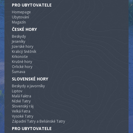
PRO UBYTOVATELE
Homepage
Ubytování
Magazín
ČESKÉ HORY
Beskydy
Jeseníky
Jizerské hory
Kralicý Sněžník
Krkonoše
Krušné hory
Orlické hory
Šumava
SLOVENSKÉ HORY
Beskydy a Javorníky
Liptov
Malá Faktra
Nízké Tatry
Slovenský ráj
Velká Fatra
Vysoké Tatry
Západní Tatry a Beliánské Tatry
PRO UBYTOVATELE