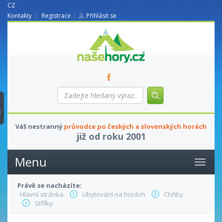
CZ
Kontakty
Registrace
Přihlásit se
nasehory.cz
Zadejte
hledaný
výraz...
t
Váš nestranný
průvodce po českých a slovenských horách
již od roku 2001
Menu
Právě se nacházíte:
Hlavní stránka
Ubytování na horách
Chřiby
Střílky