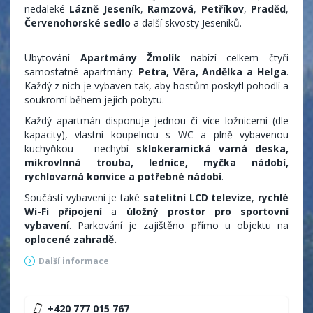
nedaleké
Lázně Jeseník
,
Ramzová
,
Petříkov
,
Praděd
,
Červenohorské sedlo
a další skvosty Jeseníků.
Ubytování
Apartmány Žmolík
nabízí celkem čtyři
samostatné apartmány:
Petra, Věra, Andělka a Helga
.
Každý z nich je vybaven tak, aby hostům poskytl pohodlí a
soukromí během jejich pobytu.
Každý apartmán disponuje jednou či více ložnicemi (dle
kapacity), vlastní koupelnou s WC a plně vybavenou
kuchyňkou – nechybí
sklokeramická varná deska,
mikrovlnná trouba, lednice, myčka nádobí,
rychlovarná konvice a potřebné nádobí
.
Součástí vybavení je také
satelitní LCD televize
,
rychlé
Wi-Fi připojení
a
úložný prostor pro sportovní
vybavení
. Parkování je zajištěno přímo u objektu na
oplocené zahradě.
Další informace
Apartmá Petra
+420 777 015 767