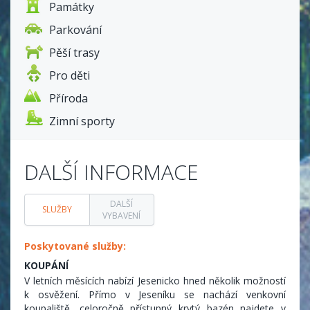
Památky
plynové vytápění. K dispozici je také balkon nebo terasa k
posezení, parkování v oplocené zahradě. Apartmán je
Parkování
nekuřácký, kouření je možné na balkoně nebo venku. Po
dohodě lze ubytovat i domácí zvíře za poplatek.
Pěší trasy
Pro děti
Aktuální ceník
Příroda
Zimní sporty
DALŠÍ INFORMACE
DALŠÍ
SLUŽBY
VYBAVENÍ
Poskytované služby:
KOUPÁNÍ
V letních měsících nabízí Jesenicko hned několik možností
k osvěžení. Přímo v Jeseníku se nachází venkovní
koupaliště, celoročně přístupný krytý bazén najdete v