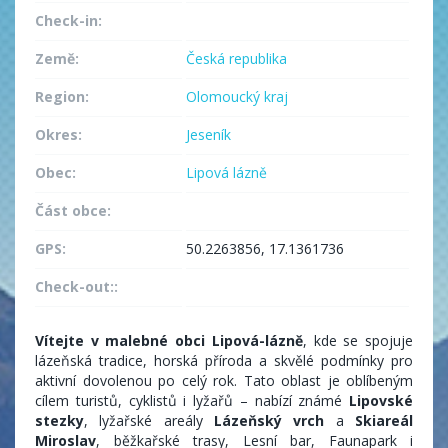
Check-in:
Země:
Česká republika
Region:
Olomoucký kraj
Okres:
Jeseník
Obec:
Lipová lázně
Část obce:
GPS:
50.2263856, 17.1361736
Check-out::
Vítejte v malebné obci Lipová-lázně
, kde se spojuje
lázeňská tradice, horská příroda a skvělé podmínky pro
aktivní dovolenou po celý rok. Tato oblast je oblíbeným
cílem turistů, cyklistů i lyžařů – nabízí známé
Lipovské
stezky
, lyžařské areály
Lázeňský vrch
a
Skiareál
Miroslav
, běžkařské trasy, Lesní bar, Faunapark i