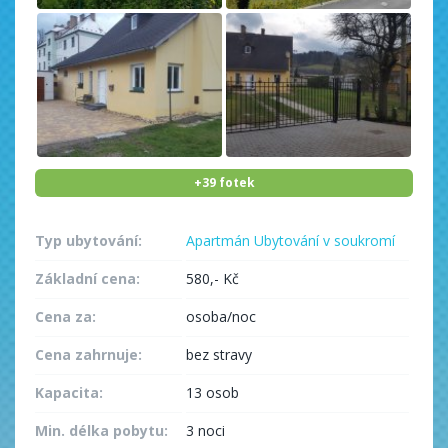
+39 fotek
Typ ubytování:
Apartmán
Ubytování v soukromí
Základní cena:
580,- Kč
Cena za:
osoba/noc
Cena zahrnuje:
bez stravy
Kapacita:
13 osob
Min. délka pobytu:
3 noci