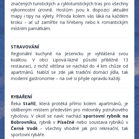
značených turistických a cykloturistických tras pro všechny
výkonnostní úrovně. Hostům jsou k dispozici aktuální
mapy i tipy na výlety. Příroda kolem vás láká na každém
kroku – ať už zamíříte na hřebeny nebo k romantickým
místním památkám.
STRAVOVÁNÍ
Regionální kuchyně na Jesenicku je vyhlášená svou
kvalitou. V obci Lipová-lázně působí přibližně 13
restaurací, z nichž většina se nachází do 4 km chůze od
apartmánů. Nabízí se zde jak tradiční domácí jídla, tak
moderní gastronomie – na své si přijde opravdu každý.
RYBAŘENÍ
Řeka
Staříč
, která protéká přímo kolem apartmánů, je
oblíbeným místem především pro milovníky pstruhového
rybolovu. V okolí se navíc nachází
sportovní rybník na
Bobrovníku
, rybník v
Písečné
nebo soustava rybníků v
Černé Vodě
– všechny vhodné jak pro rekreační, tak
sportovní rybáře.