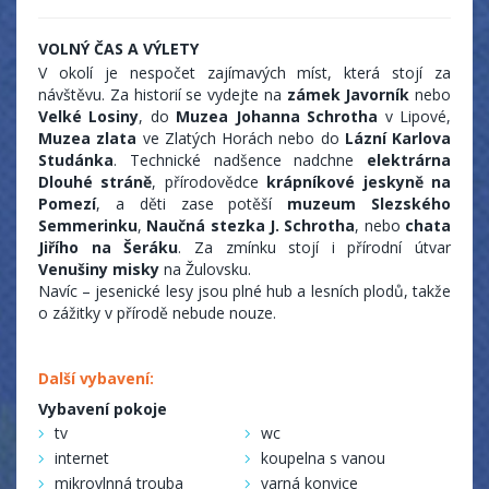
VOLNÝ ČAS A VÝLETY
V okolí je nespočet zajímavých míst, která stojí za
návštěvu. Za historií se vydejte na
zámek Javorník
nebo
Velké Losiny
, do
Muzea Johanna Schrotha
v Lipové,
Muzea zlata
ve Zlatých Horách nebo do
Lázní Karlova
Studánka
. Technické nadšence nadchne
elektrárna
Dlouhé stráně
, přírodovědce
krápníkové jeskyně na
Pomezí
, a děti zase potěší
muzeum Slezského
Semmerinku
,
Naučná stezka J. Schrotha
, nebo
chata
Jiřího na Šeráku
. Za zmínku stojí i přírodní útvar
Venušiny misky
na Žulovsku.
Navíc – jesenické lesy jsou plné hub a lesních plodů, takže
o zážitky v přírodě nebude nouze.
Další vybavení:
Vybavení pokoje
tv
wc
internet
koupelna s vanou
mikrovlnná trouba
varná konvice