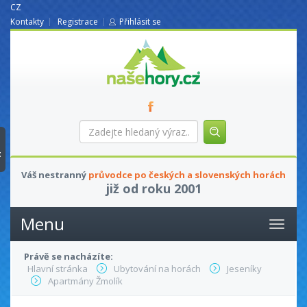
CZ
Kontakty
Registrace
Přihlásit se
nasehory.cz
Zadejte
hledaný
výraz...
t
Váš nestranný
průvodce po českých a slovenských horách
již od roku 2001
Menu
Právě se nacházíte:
Hlavní stránka
Ubytování na horách
Jeseníky
Apartmány Žmolík