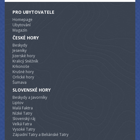
PRO UBYTOVATELE
Homepage
Ubytování
Magazín
ČESKÉ HORY
Beskydy
Jeseníky
Jizerské hory
Kralicý Sněžník
Krkonoše
Krušné hory
Orlické hory
Šumava
SLOVENSKÉ HORY
Beskydy a Javorníky
Liptov
Malá Faktra
Nízké Tatry
Slovenský ráj
Velká Fatra
Vysoké Tatry
Západní Tatry a Beliánské Tatry