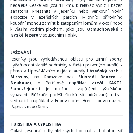
nedaleké České Vsi (cca 11 km). K relaxaci vybízí i bazén
sanatoria Priessnitz v Jeseníku nebo venkovní vodní
expozice v lázeňských parcích. Milovníci přírodního
koupání mohou zamířit k zatopeným lomům v okolí nebo
k větším vodním plochám, jako jsou
Otmuchowské
a
Nyské jezero
v sousedním Polsku.
LYŽOVÁNÍ
Jeseníky jsou vyhledávanou oblastí pro zimní sporty.
Lyžaři ocení skvělé podmínky v řadě upravených areálů –
přímo v Lipové-lázních najdete areály
Lázeňský vrch
a
Miroslav
, na Ramzové pak
Skiareál Bonera
a
Neubauer
, v Petříkově například
areál KASTE
.
Samozřejmostí je možnost zapůjčení lyžařského
vybavení. Běžkaře potěší široká síť udržovaných tras
vedoucích například z Filipovic přes Horní Lipovou až na
Paprsek nebo Smrk.
TURISTIKA A CYKLISTIKA
Oblast Jeseníků i Rychlebských hor nabízí bohatou síť