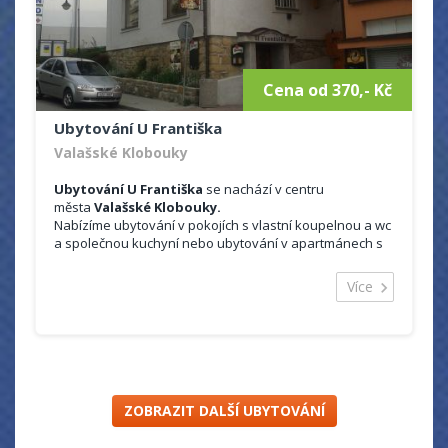
Cena od 370,- Kč
Ubytování U Františka
Valašské Klobouky
Ubytování U Františka
se nachází v centru
města
Valašské Klobouky.
Nabízíme ubytování v pokojích s vlastní koupelnou a wc
a společnou kuchyní nebo ubytování v apartmánech s
vlastní vybavenou kuchyní a sociálním zařízením. V
objektu se nachází
vinotéka a vinný sklep.
Více
ZOBRAZIT DALŠÍ UBYTOVÁNÍ