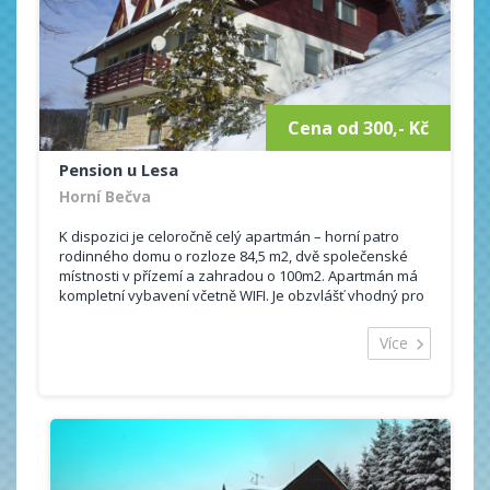
Cena od 300,- Kč
Pension u Lesa
Horní Bečva
K dispozici je celoročně celý apartmán – horní patro
rodinného domu o rozloze 84,5 m2, dvě společenské
místnosti v přízemí a zahradou o 100m2. Apartmán má
kompletní vybavení včetně WIFI. Je obzvlášť vhodný pro
rodiny s dětmi.
Více
Kapacita: 7 osob (4 lůžka + 2 přistýlky + 1 dětské
lůžko)
(domácí zvířata nejsou povolena)
Obývací pokoj s TV, se dvěma křesly a rozkládacími
pohovkami – 26 m2
Kuchyň s vybavením (lednička s mrazákem, mikrovlnná