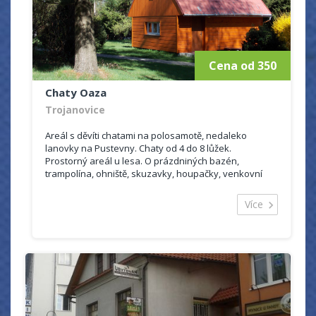
Cena od 350
Chaty Oaza
Trojanovice
Areál s děvíti chatami na polosamotě, nedaleko
lanovky na Pustevny. Chaty od 4 do 8 lůžek.
Prostorný areál u lesa. O prázdniných bazén,
trampolína, ohniště, skuzavky, houpačky, venkovní
vířivka celoročně.
Více