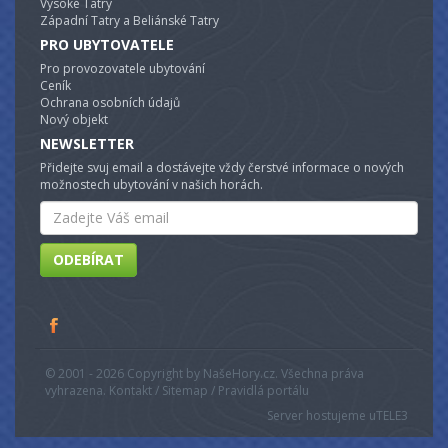
Vysoké Tatry
Západní Tatry a Beliánské Tatry
PRO UBYTOVATELE
Pro provozovatele ubytování
Ceník
Ochrana osobních údajů
Nový objekt
NEWSLETTER
Přidejte svuj email a dostávejte vždy čerstvé informace o nových
možnostech ubytování v našich horách.
Email
ODEBÍRAT
© 2001 - 2026 Copyright by NašeHory.cz. Všechna práva
vyhrazena. Kontakt / Sitemap / Pravidlá portálu
Server hostujeme u
TELE3