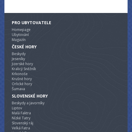
PRO UBYTOVATELE
Homepage
Ubytování
Magazín
ČESKÉ HORY
Beskydy
Jeseníky
Jizerské hory
Kralicý Sněžník
Krkonoše
Krušné hory
Orlické hory
Šumava
SLOVENSKÉ HORY
Beskydy a Javorníky
Liptov
Malá Faktra
Nízké Tatry
Slovenský ráj
Velká Fatra