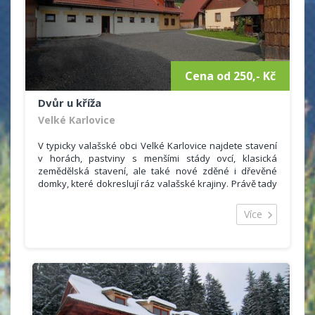
okruhu 1km se nachází řada lyžařských vleků pro
zdatné i méně zdatné lyžaře. Nejdelší vlek Velkých
Karlovic Ski-areál Razula je vzdálen asi 0,5 km.
Běžecká trať a cyklostezka protínají bezprostřední
okolí penzionu. Běžkaři pak mohou využít upravených
běžkařských tratí.
Cena od 250,- Kč
Dvůr u kříža
Velké Karlovice
V typicky valašské obci Velké Karlovice najdete stavení
v horách, pastviny s menšími stády ovcí, klasická
zemědělská stavení, ale také nové zděné i dřevěné
domky, které dokreslují ráz valašské krajiny. Právě tady
můžete prožít nádhernou dovolenou. Ve „Dvoře u kříža“
nabízíme ubytování pro 18 - 20 osob ve dvou
Více
budovách.
V první budově
jde o tři samostatné pokoje. Dva
podkrovní a jeden přízemní, každý pro 4 osoby.
Podkrovní pokoje jsou oba vybaveny vlastním
sociálním zařízením – toaleta, umyvadlo a
sprchový kout. V pokojích jsou kuchyňské kouty
se skříňkou, policí, dřezem, el.vařičem,ledničkou.