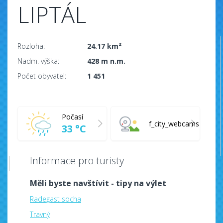
LIPTÁL
Rozloha:
24.17 km²
Nadm. výška:
428 m n.m.
Počet obyvatel:
1 451
Počasí
f_city_webcams
33 °C
Informace pro turisty
Měli byste navštívit - tipy na výlet
Radegast socha
Travný