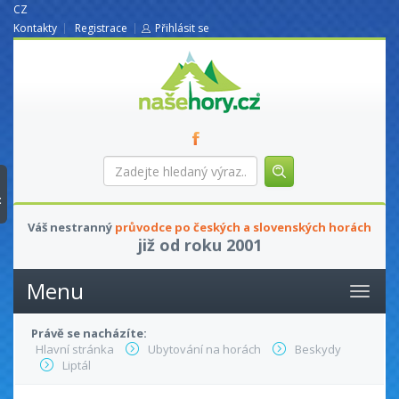
CZ
Kontakty
Registrace
Přihlásit se
nasehory.cz
Zadejte
hledaný
výraz...
t
Váš nestranný
průvodce po českých a slovenských horách
již od roku 2001
Menu
Právě se nacházíte:
Hlavní stránka
Ubytování na horách
Beskydy
Liptál