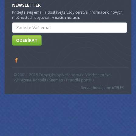
NEWSLETTER
Přidejte svuj email a dostávejte vždy čerstvé informace o nových
možnostech ubytování v našich horách.
Email
ODEBÍRAT
© 2001 - 2026 Copyright by NašeHory.cz. Všechna práva
vyhrazena. Kontakt / Sitemap / Pravidlá portálu
Server hostujeme u
TELE3