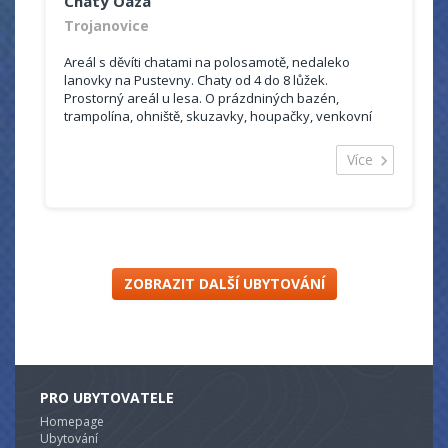
Chaty Oaza
Trojanovice
Areál s děvíti chatami na polosamotě, nedaleko
lanovky na Pustevny. Chaty od 4 do 8 lůžek.
Prostorný areál u lesa. O prázdniných bazén,
trampolína, ohniště, skuzavky, houpačky, venkovní
vířivka celoročně.
Více
ZOBRAZIT DALŠÍ UBYTOVÁNÍ
PRO UBYTOVATELE
Homepage
Ubytování