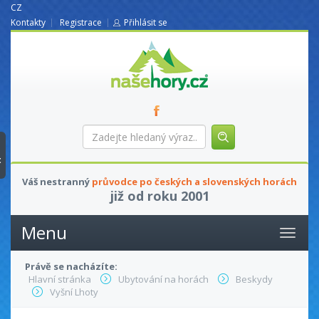
CZ
Kontakty
Registrace
Přihlásit se
nasehory.cz
Zadejte
hledaný
výraz...
t
Váš nestranný
průvodce po českých a slovenských horách
již od roku 2001
Menu
Právě se nacházíte:
Hlavní stránka
Ubytování na horách
Beskydy
Vyšní Lhoty