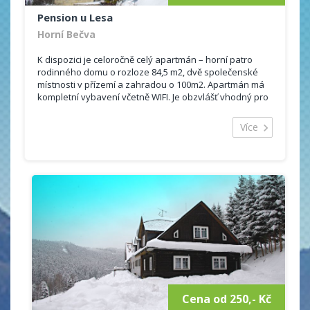
Pension u Lesa
Horní Bečva
K dispozici je celoročně celý apartmán – horní patro
rodinného domu o rozloze 84,5 m2, dvě společenské
místnosti v přízemí a zahradou o 100m2. Apartmán má
kompletní vybavení včetně WIFI. Je obzvlášť vhodný pro
rodiny s dětmi.
Více
Kapacita: 7 osob (4 lůžka + 2 přistýlky + 1 dětské
lůžko)
(domácí zvířata nejsou povolena)
Obývací pokoj s TV, se dvěma křesly a rozkládacími
pohovkami – 26 m2
Kuchyň s vybavením (lednička s mrazákem, mikrovlnná
trouba, varná konvice, sporák s troubou, nádobí pro
stolování a vaření..) – 13 m2 (kuchyň s jídelnou je
propojena s obývacím pokojem)
Ložnice s manželskou postelí, dětským lůžkem a s
úložnou skříní – 16 m2
Podkrovní pokoj s manželskou postelí a dvěmi
komodami – 12 m2
Cena od 250,- Kč
Koupelna s vanou a umyvadlem – 5 m2