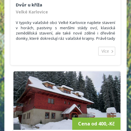
Dvůr u kříža
Velké Karlovice
V typicky valašské obci Velké Karlovice najdete stavení
v horách, pastviny s menšími stády ovcí, klasická
zemědělská stavení, ale také nové zděné i dřevěné
domky, které dokreslují ráz valašské krajiny. Právě tady
můžete prožít nádhernou dovolenou. Ve „Dvoře u kříža“
nabízíme ubytování pro 18 - 20 osob ve dvou
Více
budovách.
V první budově
jde o tři samostatné pokoje. Dva
podkrovní a jeden přízemní, každý pro 4 osoby.
Podkrovní pokoje jsou oba vybaveny vlastním
sociálním zařízením – toaleta, umyvadlo a
sprchový kout. V pokojích jsou kuchyňské kouty
se skříňkou, policí, dřezem, el.vařičem,ledničkou.
K dispozici je i rychlovarná konvice a mikrovlnka.
Minikuchyňka je vybavena základním nádobím i
sklem. V pokoji nechybí stůl se židlemi, skříňky na
osobní věci. Lůžka tvoří praktické rozkládací
postele s úložným prostorem. Ve všech pokojích
jsou barevné televizory.
Cena od 400,-Kč
Přízemní pokoj je trochu odlišný. Dominují mu