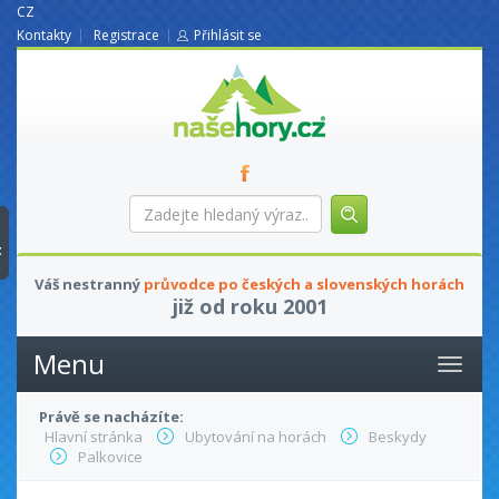
CZ
Kontakty
Registrace
Přihlásit se
nasehory.cz
Zadejte
hledaný
výraz...
t
Váš nestranný
průvodce po českých a slovenských horách
již od roku 2001
Menu
Právě se nacházíte:
Hlavní stránka
Ubytování na horách
Beskydy
Palkovice