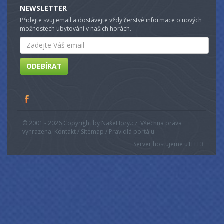
NEWSLETTER
Přidejte svuj email a dostávejte vždy čerstvé informace o nových
možnostech ubytování v našich horách.
Email
ODEBÍRAT
© 2001 - 2026 Copyright by NašeHory.cz. Všechna práva
vyhrazena. Kontakt / Sitemap / Pravidlá portálu
Server hostujeme u
TELE3