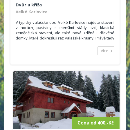
Dvůr u kříža
Velké Karlovice
V typicky valašské obci Velké Karlovice najdete stavení
v horách, pastviny s menšími stády ovcí, klasická
zemědělská stavení, ale také nové zděné i dřevěné
domky, které dokreslují ráz valašské krajiny. Právě tady
můžete prožít nádhernou dovolenou. Ve „Dvoře u kříža“
nabízíme ubytování pro 18 - 20 osob ve dvou
Více
budovách.
V první budově
jde o tři samostatné pokoje. Dva
podkrovní a jeden přízemní, každý pro 4 osoby.
Podkrovní pokoje jsou oba vybaveny vlastním
sociálním zařízením – toaleta, umyvadlo a
sprchový kout. V pokojích jsou kuchyňské kouty
se skříňkou, policí, dřezem, el.vařičem,ledničkou.
K dispozici je i rychlovarná konvice a mikrovlnka.
Minikuchyňka je vybavena základním nádobím i
sklem. V pokoji nechybí stůl se židlemi, skříňky na
osobní věci. Lůžka tvoří praktické rozkládací
postele s úložným prostorem. Ve všech pokojích
jsou barevné televizory.
Cena od 400,-Kč
Přízemní pokoj je trochu odlišný. Dominují mu