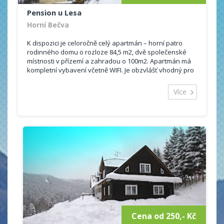
Pension u Lesa
Horní Bečva
K dispozici je celoročně celý apartmán – horní patro
rodinného domu o rozloze 84,5 m2, dvě společenské
místnosti v přízemí a zahradou o 100m2. Apartmán má
kompletní vybavení včetně WIFI. Je obzvlášť vhodný pro
rodiny s dětmi.
Více
Kapacita: 7 osob (4 lůžka + 2 přistýlky + 1 dětské
lůžko)
(domácí zvířata nejsou povolena)
Obývací pokoj s TV, se dvěma křesly a rozkládacími
pohovkami – 26 m2
Kuchyň s vybavením (lednička s mrazákem, mikrovlnná
trouba, varná konvice, sporák s troubou, nádobí pro
stolování a vaření..) – 13 m2 (kuchyň s jídelnou je
propojena s obývacím pokojem)
Ložnice s manželskou postelí, dětským lůžkem a s
úložnou skříní – 16 m2
Podkrovní pokoj s manželskou postelí a dvěmi
komodami – 12 m2
Cena od 250,- Kč
Koupelna s vanou a umyvadlem – 5 m2