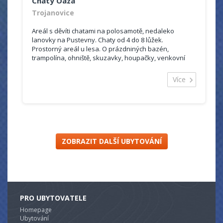
Chaty Oaza
Trojanovice
Areál s děvíti chatami na polosamotě, nedaleko
lanovky na Pustevny. Chaty od 4 do 8 lůžek.
Prostorný areál u lesa. O prázdniných bazén,
trampolína, ohniště, skuzavky, houpačky, venkovní
vířivka celoročně.
Více
ZOBRAZIT DALŠÍ UBYTOVÁNÍ
PRO UBYTOVATELE
Homepage
Ubytování