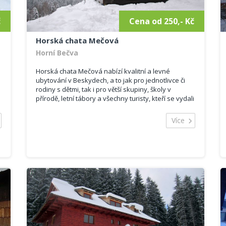
č
Cena od 250,- Kč
Horská chata Mečová
Horní Bečva
Horská chata Mečová nabízí kvalitní a levné
ubytování v Beskydech, a to jak pro jednotlivce či
rodiny s dětmi, tak i pro větší skupiny, školy v
přírodě, letní tábory a všechny turisty, kteří se vydali
na dovolenou do Beskyd. Pro školy v přírodě v
Beskydech nabízíme dostatečné prostory a
Více
příjemné a plně vybavené zázemí pro dětské
aktivity. Cena ubytování je odvislá od počtu
ubytovaných dní, počtu hostů a sezóně.
Ubytování je zajištěno ve 14 pokojích dvou
cenových kategorií (sociální zařízení je buď
samostatné na pokojích nebo společné na chodbě)
2x pokoj dvojlůžkový s koupelnou a WC (možnost
přistýlky)
1x pokoj šestilůžkový s koupelnou a WC
dále dvoulůžkové až osmilůžkové pokoje se
společnými sprchami a WC