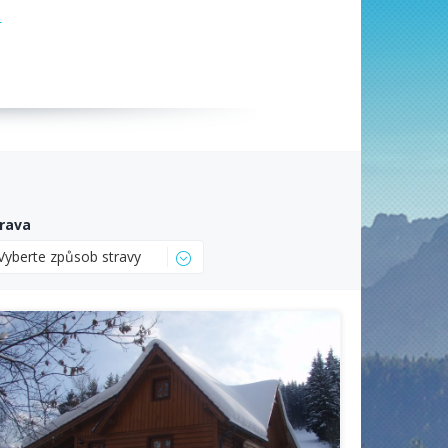
á
rava
Vyberte způsob stravy