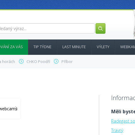
VÁNÍ ZA VÁS
TIP TÝDNE
LAST MINUTE
VÝLETY
WEBKA
a horách
CHKO Poodří
Příbor
Informac
y_webcams
Měli byste
Radegast s
Travný