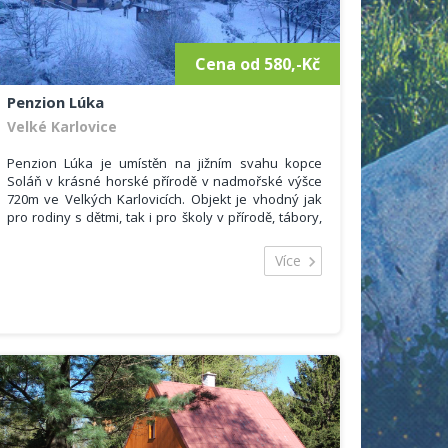
Běžecká trať a cyklostezka protínají bezprostřední
okolí penzionu. Běžkaři pak mohou využít
upravených běžkařských tratí.
Cena od 580,-Kč
Penzion Lúka
Velké Karlovice
Penzion Lúka je umístěn na jižním svahu kopce
Soláň v krásné horské přírodě v nadmořské výšce
720m ve Velkých Karlovicích. Objekt je vhodný jak
pro rodiny s dětmi, tak i pro školy v přírodě, tábory,
lyžáky i jakékoliv organizované skupiny. Cyklistům
je umožněno uložení kol v budově penzionu. V zimě
Více
jistě milovníci lyžování ocení, že penzion je umístěn
přímo u sjezdovky.
Prostory lze využít pro různé firemní akce, večírky,
školení, jazykové kurzy. Pro tyto účely je k dispozici
samostatná místnost. Na objektu je wifi připojení.
Nabízíme 2 - 5 lůžkové pokoje.
4 x dvoulůžkové pokoje s vlastním sociálním
zařízením.
8 x čtyř až pěti lůžkových pokojů s vlastním
sociálním zařízením.