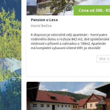
Cena od 300,- K
Pension u Lesa
Horní Bečva
K dispozici je celoročně celý apartmán – horní patro
rodinného domu o rozloze 84,5 m2, dvě společenské
místnosti v přízemí a zahradou o 100m2. Apartmán
má kompletní vybavení včetně WIFI. Je obzvlášť
vhodný pro rodiny s dětmi.
Více
Kapacita: 7 osob (4 lůžka + 2 přistýlky + 1 dětské
lůžko)
(domácí zvířata nejsou povolena)
Obývací pokoj s TV, se dvěma křesly a rozkládacími
pohovkami – 26 m2
Kuchyň s vybavením (lednička s mrazákem,
mikrovlnná trouba, varná konvice, sporák s troubou,
nádobí pro stolování a vaření..) – 13 m2 (kuchyň s
jídelnou je propojena s obývacím pokojem)
Ložnice s manželskou postelí, dětským lůžkem a s
úložnou skříní – 16 m2