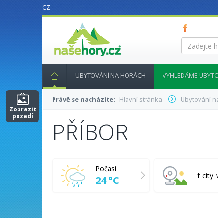
CZ
nasehory.cz
Zadejte
hledaný
výraz...
UBYTOVÁNÍ NA HORÁCH
VYHLEDÁME UBYTO
Právě se nacházíte:
Hlavní stránka
Ubytování n
Zobrazit
pozadí
PŘÍBOR
Počasí
f_cit
24 °C