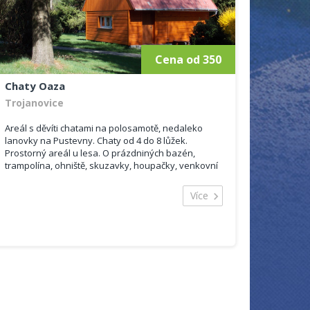
Pokoj je rozdělený do dvou buněk (2 a 3
postele).
Hosté mají možnost využít restauraci v prostorách
penzionu. Balkón, dětská postýlka, přípojka k
Cena od 350
internetu, koupelna se sprchou, satelit, tv, bar,
parkoviště otevřené, domácím zvířatům vstup
povolen.
Chaty Oaza
Trojanovice
Areál s děvíti chatami na polosamotě, nedaleko
lanovky na Pustevny. Chaty od 4 do 8 lůžek.
Prostorný areál u lesa. O prázdniných bazén,
trampolína, ohniště, skuzavky, houpačky, venkovní
vířivka celoročně.
Více