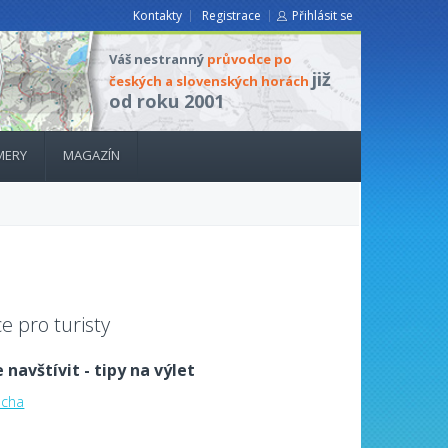
Kontakty
Registrace
Přihlásit se
Váš nestranný
průvodce po
již
českých a slovenských horách
od roku 2001
MERY
MAGAZÍN
e pro turisty
 navštívit - tipy na výlet
ocha