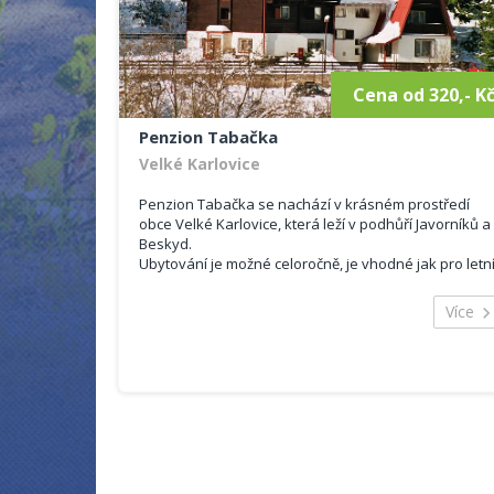
Minikuchyňka je vybavena základním nádobí
i sklem. V pokoji nechybí stůl se židlemi, skříňk
na osobní věci. Lůžka tvoří praktické rozkládac
postele s úložným prostorem. Ve všec
pokojích jsou barevné televizory.
Cena od 320,- K
Přízemní pokoj je trochu odlišný. Dominují m
krbová kamna s pecí, která může posloužit 
Penzion Tabačka
jako 5-té lůžko v pokoji. Zbylá lůžka tvoř
praktická rozkládací postel a rozkládací sedac
Velké Karlovice
válenda. Nechybí stůl se židlemi a skříňka n
osobní věci. Pokoj má vybavenou rohovo
Penzion Tabačka se nachází v krásném prostředí
kuchyňskou linku s dřezem, el.vařičem
obce Velké Karlovice, která leží v podhůří Javorníků a
ledničkou, varnou konvicí i mikrovlnkou
Beskyd.
Samozřejmostí je samostatná velká koupeln
Ubytování je možné celoročně, je vhodné jak pro letn
s toaletou, umyvadlem a sprchovým koutem.
tak zimní dovolenou. Ubytování je vhodné také pro
školy v přírodě, ozdravné pobyty, lyžařské výcviky,
Více
školení, kurzy, rauty a další.
Všechny tři pokoje mají k dispozici samostatné šatn
Hosté se mohou ubytovat v 9x čtyřlůžkových pokojíc
skříně. Povlečené lůžkoviny, ručníky i utěrka určit
2x třílůžkových pokojích.
příjemně naladí všechny hosty.
Součástí pokojů není sociální zařízení. Každé patro je
má společné.
V objektu se připravují pokrmy, objednat si můžete
jak snídani či polopenzi.