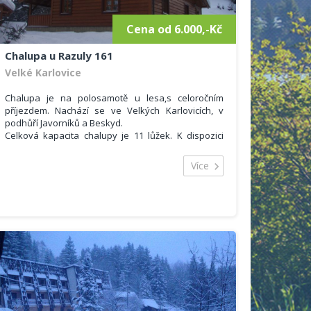
Cena od 6.000,-Kč
Chalupa u Razuly 161
Velké Karlovice
Chalupa je na polosamotě u lesa,s celoročním
příjezdem. Nachází se ve Velkých Karlovicích, v
podhůří Javorníků a Beskyd.
Celková kapacita chalupy je 11 lůžek. K dispozici
jsou čtyři ložnice, dvě koupelny se sprchovým
koutem a WC. V obývacím pokoji je krb, rádio s CD,
Více
DVD a barevná televize.
Kuchyň je vybavena rychlovarnou deskou,
mikrovlnou troubou, myčkou na nádobí, varnou
konvicí a lednicí.
Během pobytu na chalupě lze využít vířivou vanu,
altán s krbem, gril na dřevěné uhlí,stolní
tenis,trampolínu a elektronické šipky. WiFi zdarma.
Sportovní možnosti:
Na své si příjdou zejména milovníci zimních sportů.
V okruhu 1km se nachází řada lyžařských vleků pro
zdatné i méně zdatné lyžaře. Nejdelší vlek Velkých
Karlovic Ski-areál Razula je vzdálen asi 0,5 km.