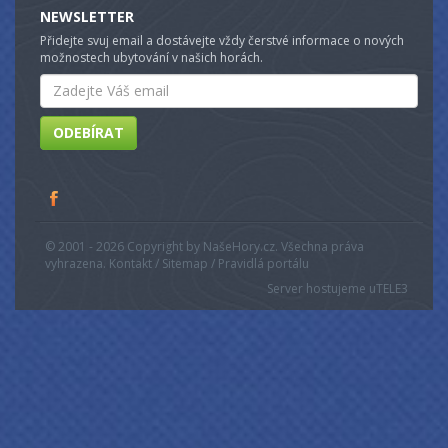
NEWSLETTER
Přidejte svuj email a dostávejte vždy čerstvé informace o nových
možnostech ubytování v našich horách.
Email
ODEBÍRAT
© 2001 - 2026 Copyright by NašeHory.cz. Všechna práva
vyhrazena. Kontakt / Sitemap / Pravidlá portálu
Server hostujeme u
TELE3