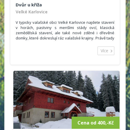
Dvůr u kříža
Velké Karlovice
V typicky valašské obci Velké Karlovice najdete stavení
v horách, pastviny s menšími stády ovcí, klasická
zemědělská stavení, ale také nové zděné i dřevěné
domky, které dokreslují ráz valašské krajiny. Právě tady
můžete prožít nádhernou dovolenou. Ve „Dvoře u kříža“
nabízíme ubytování pro 18 - 20 osob ve dvou
Více
budovách.
V první budově
jde o tři samostatné pokoje. Dva
podkrovní a jeden přízemní, každý pro 4 osoby.
Podkrovní pokoje jsou oba vybaveny vlastním
sociálním zařízením – toaleta, umyvadlo a
sprchový kout. V pokojích jsou kuchyňské kouty
se skříňkou, policí, dřezem, el.vařičem,ledničkou.
K dispozici je i rychlovarná konvice a mikrovlnka.
Minikuchyňka je vybavena základním nádobím i
sklem. V pokoji nechybí stůl se židlemi, skříňky na
osobní věci. Lůžka tvoří praktické rozkládací
postele s úložným prostorem. Ve všech pokojích
jsou barevné televizory.
Cena od 400,-Kč
Přízemní pokoj je trochu odlišný. Dominují mu