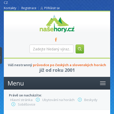
CZ
Kontakty
Registrace
Přihlásit se
nasehory.cz
Zadejte
hledaný
výraz...
t
Váš nestranný
průvodce po českých a slovenských horách
již od roku 2001
Menu
Právě se nacházíte:
Hlavní stránka
Ubytování na horách
Beskydy
Soběšovice