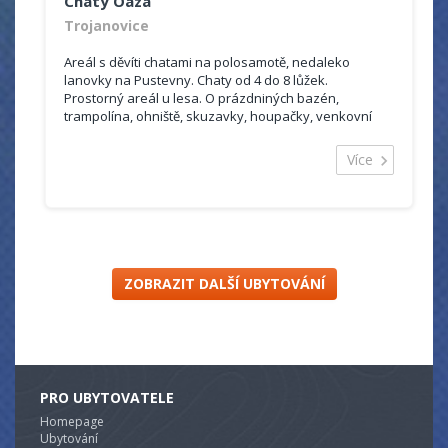
Chaty Oaza
Trojanovice
Areál s děvíti chatami na polosamotě, nedaleko
lanovky na Pustevny. Chaty od 4 do 8 lůžek.
Prostorný areál u lesa. O prázdniných bazén,
trampolína, ohniště, skuzavky, houpačky, venkovní
vířivka celoročně.
Více
ZOBRAZIT DALŠÍ UBYTOVÁNÍ
PRO UBYTOVATELE
Homepage
Ubytování