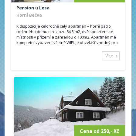
Pension u Lesa
Horní Bečva
K dispozici je celoročně celý apartmán – horní patro
rodinného domu o rozloze 84,5 m2, dvě společenské
místnosti v přízemí a zahradou o 100m2. Apartmán má
kompletní vybavení včetně WIFI. Je obzvlášť vhodný pro
rodiny s dětmi.
Více
Kapacita: 7 osob (4 lůžka + 2 přistýlky + 1 dětské
lůžko)
(domácí zvířata nejsou povolena)
Obývací pokoj s TV, se dvěma křesly a rozkládacími
pohovkami – 26 m2
Kuchyň s vybavením (lednička s mrazákem, mikrovlnná
trouba, varná konvice, sporák s troubou, nádobí pro
stolování a vaření..) – 13 m2 (kuchyň s jídelnou je
propojena s obývacím pokojem)
Ložnice s manželskou postelí, dětským lůžkem a s
úložnou skříní – 16 m2
Podkrovní pokoj s manželskou postelí a dvěmi
komodami – 12 m2
Cena od 250,- Kč
Koupelna s vanou a umyvadlem – 5 m2