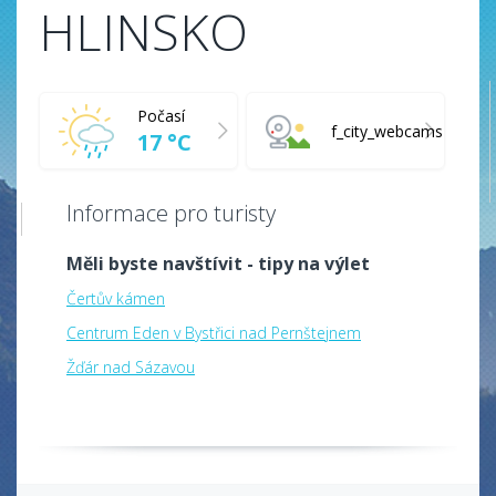
HLINSKO
Počasí
f_city_webcams
17 °C
Informace pro turisty
Měli byste navštívit - tipy na výlet
Čertův kámen
Centrum Eden v Bystřici nad Pernštejnem
Žďár nad Sázavou