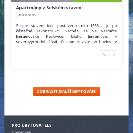
Apartmány v Selském stavení
Jimramov
Selské stavení bylo postaveno roku 1886 a je po
částečné rekonstrukci. Nachází se ve vesničce
Jimramovské Pavlovice, blízko Jimramova, v
severovýchodní části Českomoravské vrchoviny v
CHKO Žďárské vrchy. Leží v nadmořské výšce 600 m, v
malebném údolí obklopeném mnoha kopci, z nichž
Více
některé přesahují nadmořskou výšku 800 m.
Stavení je udržováno v původním stylu, atmosféru
dotváří původní plemena domácích zvířat. Ubytování
nabízíme ve třech apartmánech s 15 lůžky.
ZOBRAZIT DALŠÍ UBYTOVÁNÍ
PRO UBYTOVATELE
Homepage