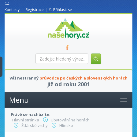
CZ
Kontakty
Registrace
Přihlásit se
nasehory.cz
Zadejte
hledaný
výraz...
t
Váš nestranný
průvodce po českých a slovenských horách
již od roku 2001
Menu
Právě se nacházíte:
Hlavní stránka
Ubytování na horách
Žďárské vrchy
Hlinsko