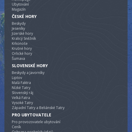
Ubytování
Magazín
ČESKÉ HORY
Beskydy
Jeseníky
Jizerské hory
Kralicý Sněžník
Krkonoše
Krušné hory
Orlické hory
Šumava
SLOVENSKÉ HORY
Beskydy a Javorníky
Liptov
Malá Faktra
Nízké Tatry
Slovenský ráj
Velká Fatra
Vysoké Tatry
Západní Tatry a Beliánské Tatry
PRO UBYTOVATELE
Pro provozovatele ubytování
Ceník
Ochrana osobních údajů