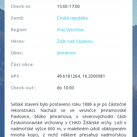
Check-in:
15:00-17:00
Země:
Česká republika
Region:
Kraj Vysočina
Okres:
Žďár nad Sázavou
Obec:
Jimramov
Část obce:
GPS:
49.6181264, 16.2000981
Check-out::
do 10:00
Selské stavení bylo postaveno roku 1886 a je po částečné
rekonstrukci. Nachází se ve vesničce Jimramovské
Pavlovice, blízko Jimramova, v severovýchodní části
Českomoravské vrchoviny v CHKO Žďárské vrchy. Leží v
nadmořské výšce 600 m, v malebném údolí obklopeném
mnoha kopci, z nichž některé přesahují nadmořskou