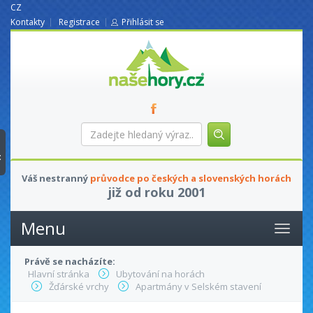
CZ
Kontakty
Registrace
Přihlásit se
nasehory.cz
Zadejte
hledaný
výraz...
t
Váš nestranný
průvodce po českých a slovenských horách
již od roku 2001
Menu
Právě se nacházíte:
Hlavní stránka
Ubytování na horách
Žďárské vrchy
Apartmány v Selském stavení