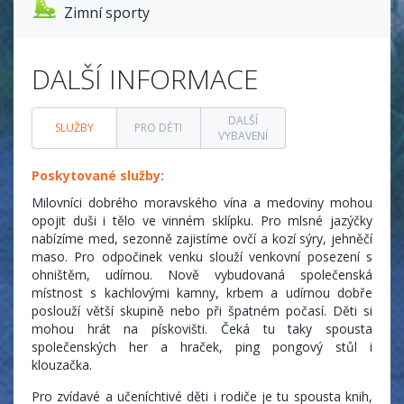
Zimní sporty
DALŠÍ INFORMACE
DALŠÍ
SLUŽBY
PRO DĚTI
VYBAVENÍ
Poskytované služby:
Milovníci dobrého moravského vína a medoviny mohou
opojit duši i tělo ve vinném sklípku. Pro mlsné jazýčky
nabízíme med, sezonně zajistíme ovčí a kozí sýry, jehněčí
maso. Pro odpočinek venku slouží venkovní posezení s
ohništěm, udírnou. Nově vybudovaná společenská
místnost s kachlovými kamny, krbem a udírnou dobře
poslouží větší skupině nebo při špatném počasí. Děti si
mohou hrát na pískovišti. Čeká tu taky spousta
společenských her a hraček, ping pongový stůl i
klouzačka.
Pro zvídavé a učeníchtivé děti i rodiče je tu spousta knih,