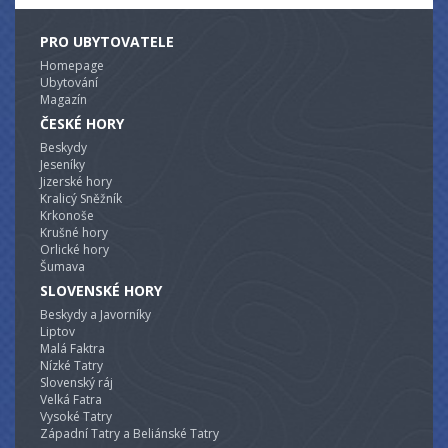
PRO UBYTOVATELE
Homepage
Ubytování
Magazín
ČESKÉ HORY
Beskydy
Jeseníky
Jizerské hory
Kralicý Sněžník
Krkonoše
Krušné hory
Orlické hory
Šumava
SLOVENSKÉ HORY
Beskydy a Javorníky
Liptov
Malá Faktra
Nízké Tatry
Slovenský ráj
Velká Fatra
Vysoké Tatry
Západní Tatry a Beliánské Tatry