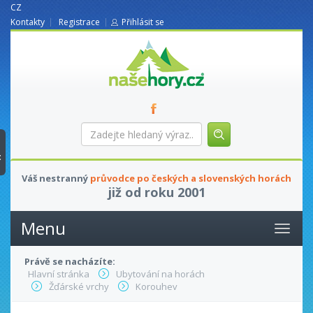
CZ
Kontakty
Registrace
Přihlásit se
nasehory.cz
Zadejte
hledaný
výraz...
t
Váš nestranný
průvodce po českých a slovenských horách
již od roku 2001
Menu
Právě se nacházíte:
Hlavní stránka
Ubytování na horách
Žďárské vrchy
Korouhev