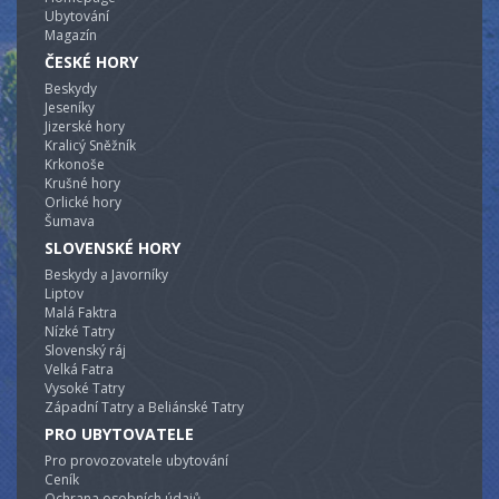
Ubytování
Magazín
ČESKÉ HORY
Beskydy
Jeseníky
Jizerské hory
Kralicý Sněžník
Krkonoše
Krušné hory
Orlické hory
Šumava
SLOVENSKÉ HORY
Beskydy a Javorníky
Liptov
Malá Faktra
Nízké Tatry
Slovenský ráj
Velká Fatra
Vysoké Tatry
Západní Tatry a Beliánské Tatry
PRO UBYTOVATELE
Pro provozovatele ubytování
Ceník
Ochrana osobních údajů