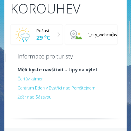
KOROUHEV
Počasí
f_city_webcams
29 °C
Informace pro turisty
Měli byste navštívit - tipy na výlet
Čertův kámen
Centrum Eden v Bystřici nad Pernštejnem
Žďár nad Sázavou