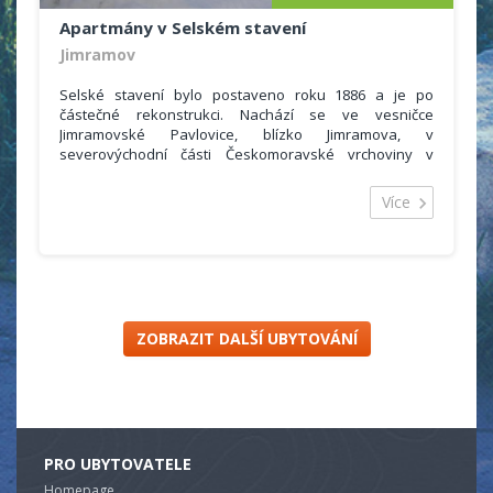
Apartmány v Selském stavení
Jimramov
Selské stavení bylo postaveno roku 1886 a je po
částečné rekonstrukci. Nachází se ve vesničce
Jimramovské Pavlovice, blízko Jimramova, v
severovýchodní části Českomoravské vrchoviny v
CHKO Žďárské vrchy. Leží v nadmořské výšce 600 m, v
malebném údolí obklopeném mnoha kopci, z nichž
Více
některé přesahují nadmořskou výšku 800 m.
Stavení je udržováno v původním stylu, atmosféru
dotváří původní plemena domácích zvířat. Ubytování
nabízíme ve třech apartmánech s 15 lůžky.
ZOBRAZIT DALŠÍ UBYTOVÁNÍ
PRO UBYTOVATELE
Homepage