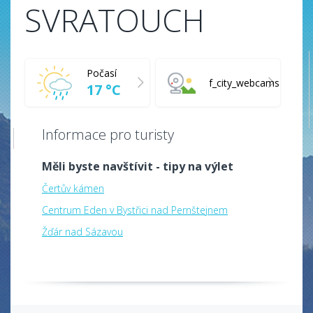
SVRATOUCH
Počasí
f_city_webcams
17 °C
Informace pro turisty
Měli byste navštívit - tipy na výlet
Čertův kámen
Centrum Eden v Bystřici nad Pernštejnem
Žďár nad Sázavou