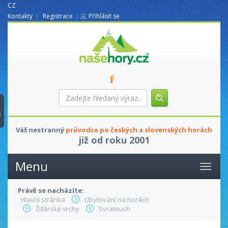
CZ
Kontakty
Registrace
Přihlásit se
nasehory.cz
Zadejte
hledaný
výraz...
t
Váš nestranný
průvodce po českých a slovenských horách
již od roku 2001
Menu
Právě se nacházíte:
Hlavní stránka
Ubytování na horách
Žďárské vrchy
Svratouch