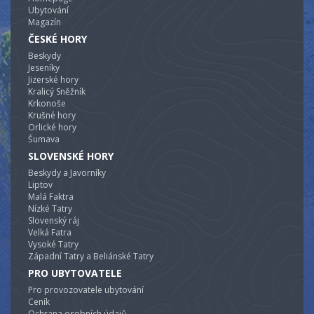
Ubytování
Magazín
ČESKÉ HORY
Beskydy
Jeseníky
Jizerské hory
Kralicý Sněžník
Krkonoše
Krušné hory
Orlické hory
Šumava
SLOVENSKÉ HORY
Beskydy a Javorníky
Liptov
Malá Faktra
Nízké Tatry
Slovenský ráj
Velká Fatra
Vysoké Tatry
Západní Tatry a Beliánské Tatry
PRO UBYTOVATELE
Pro provozovatele ubytování
Ceník
Ochrana osobních údajů