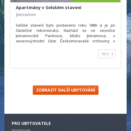
Apartmány v Selském stavení
Jimramov
Selské stavení bylo postaveno roku 1886 a je po
částečné rekonstrukci. Nachází se ve vesničce
Jimramovské Pavlovice, blízko Jimramova, v
severovýchodní části Českomoravské vrchoviny v
CHKO Žďárské vrchy. Leží v nadmořské výšce 600 m, v
malebném údolí obklopeném mnoha kopci, z nichž
Více
některé přesahují nadmořskou výšku 800 m.
Stavení je udržováno v původním stylu, atmosféru
dotváří původní plemena domácích zvířat. Ubytování
nabízíme ve třech apartmánech s 15 lůžky.
ZOBRAZIT DALŠÍ UBYTOVÁNÍ
PRO UBYTOVATELE
Homepage