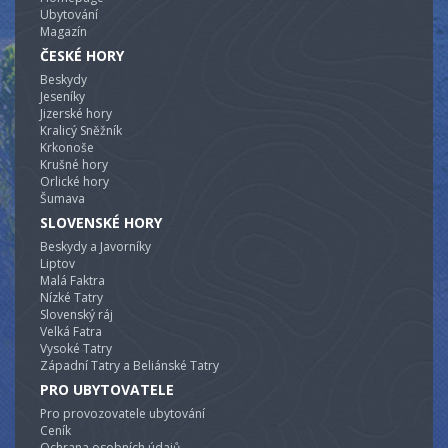
Ubytování
Magazín
ČESKÉ HORY
Beskydy
Jeseníky
Jizerské hory
Kralicý Sněžník
Krkonoše
Krušné hory
Orlické hory
Šumava
SLOVENSKÉ HORY
Beskydy a Javorníky
Liptov
Malá Faktra
Nízké Tatry
Slovenský ráj
Velká Fatra
Vysoké Tatry
Západní Tatry a Beliánské Tatry
PRO UBYTOVATELE
Pro provozovatele ubytování
Ceník
Ochrana osobních údajů