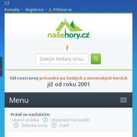
CZ
Kontakty
Registrace
Přihlásit se
nasehory.cz
Zadejte
hledaný
výraz...
t
Váš nestranný
průvodce po českých a slovenských horách
již od roku 2001
Menu
Právě se nacházíte:
Hlavní stránka
Ubytování na horách
Žďárské vrchy
Zubří