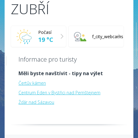
ZUBŘÍ
Počasí
f_city_webcams
19 °C
Informace pro turisty
Měli byste navštívit - tipy na výlet
Čertův kámen
Centrum Eden v Bystřici nad Pernštejnem
Žďár nad Sázavou