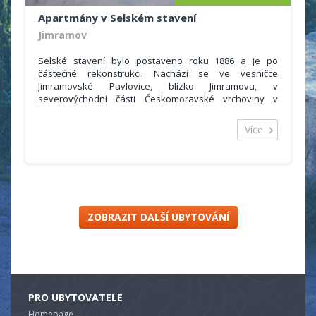
Apartmány v Selském stavení
Jimramov
Selské stavení bylo postaveno roku 1886 a je po
částečné rekonstrukci. Nachází se ve vesničce
Jimramovské Pavlovice, blízko Jimramova, v
severovýchodní části Českomoravské vrchoviny v
CHKO Žďárské vrchy. Leží v nadmořské výšce 600 m, v
malebném údolí obklopeném mnoha kopci, z nichž
Více
některé přesahují nadmořskou výšku 800 m.
Stavení je udržováno v původním stylu, atmosféru
dotváří původní plemena domácích zvířat. Ubytování
nabízíme ve třech apartmánech s 15 lůžky.
ZOBRAZIT DALŠÍ UBYTOVÁNÍ
PRO UBYTOVATELE
Homepage