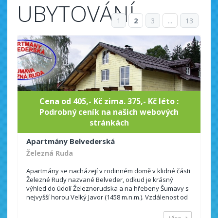
UBYTOVÁNÍ
1
2
3
...
13
Cena od 405,- Kč zima. 375,- Kč léto :
Podrobný ceník na našich webových
stránkách
Apartmány Belvederská
Železná Ruda
Apartmány se nacházejí v rodinném domě v klidné části
Železné Rudy nazvané Belveder, odkud je krásný
výhled do údolí Železnorudska a na hřebeny Šumavy s
nejvyšší horou Velký Javor (1458 m.n.m.). Vzdálenost od
celoročně provozovaného...