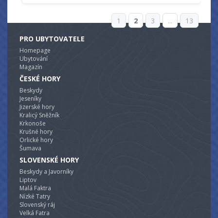
1
2
3
...
13
PRO UBYTOVATELE
Homepage
Ubytování
Magazín
ČESKÉ HORY
Beskydy
Jeseníky
Jizerské hory
Kralicý Sněžník
Krkonoše
Krušné hory
Orlické hory
Šumava
SLOVENSKÉ HORY
Beskydy a Javorníky
Liptov
Malá Faktra
Nízké Tatry
Slovenský ráj
Velká Fatra