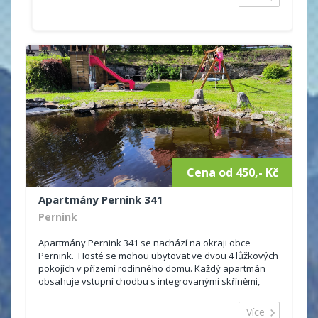
Cena od 450,- Kč
Apartmány Pernink 341
Pernink
Apartmány Pernink 341 se nachází na okraji obce
Pernink. Hosté se mohou ubytovat ve dvou 4 lůžkových
pokojích v přízemí rodinného domu. Každý apartmán
obsahuje vstupní chodbu s integrovanými skříněmi,
sociální zařízení s WC, umyvadlem a...
Více