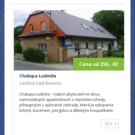
Cena od 250,- Kč
Chalupa Ludmila
Loučná nad Desnou
Chalupa Ludmila – nabízí ubytování ve dvou
samostatných apartmánech s vlastními vchody,
přístupnými z oplocené zahrady, která je vybavena
krbem, bazénem, pergolou a dětskými houpačkami.
Objekt se nachází v Loučné nad Desnou, v blí...
Více