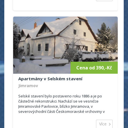
Cena od 390,-Kč
Apartmány v Selském stavení
Jimramov
Selské stavení bylo postaveno roku 1886 a je po
částečné rekonstrukci. Nachází se ve vesničce
Jimramovské Pavlovice, blízko Jimramova, v
severovýchodní části Českomoravské vrchoviny v
CHKO Žďárské vrchy. Leží v nadmořské výšce 600 m, v
malebném...
Více