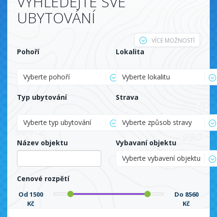
VYHLEDEJTE SVÉ
UBYTOVÁNÍ
VÍCE MOŽNOSTÍ
Pohoří
Lokalita
Vyberte pohoří
Vyberte lokalitu
Typ ubytování
Strava
Vyberte typ ubytování
Vyberte způsob stravy
Název objektu
Vybavaní objektu
Vyberte vybavení objektu
Cenové rozpětí
Od
1500
Do
8560
Kč
Kč