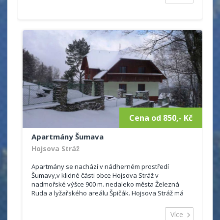
Cena od 850,- Kč
Apartmány Šumava
Hojsova Stráž
Apartmány se nachází v nádherném prostředí
Šumavy,v klidné části obce Hojsova Stráž v
nadmořské výšce 900 m. nedaleko města Železná
Ruda a lyžařského areálu Špičák. Hojsova Stráž má
vynikající polohu mezi hřebenem Krá...
Více