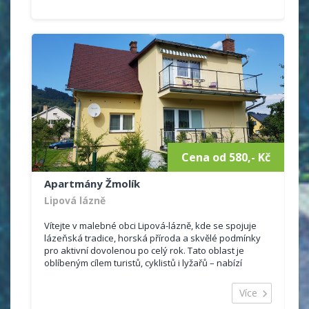
Cena od 580,- Kč
Apartmány Žmolík
Lipová lázně
Vítejte v malebné obci Lipová-lázně, kde se spojuje
lázeňská tradice, horská příroda a skvělé podmínky
pro aktivní dovolenou po celý rok. Tato oblast je
oblíbeným cílem turistů, cyklistů i lyžařů – nabízí
známé Lipovské stezky,...
Více