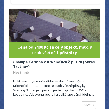
Cena od 2400 Kč za celý objekt, max. 8
osob včetně 1 přistýlky
Chalupa Čermná v Krkonoších č.p. 170 (okres
Trutnov)
Hostinné
Nabízíme ubytování v klidné malebné vesničce v
Krkonoších, kapacita max. 8 osob včetně přistýlky.
Všechny 3 pokoje v prvním patře mají vlastní WC a
koupelnu. Vybavená kuchyň a velká společná jídelna s
TV v přízemí, WiFi. Lyžování...
Více