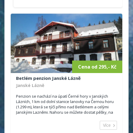
Cena od 295,- Kč
Betlém penzion Janské Lázně
Janské Lázně
Penzion se nachází na úpatí Černé hory v Janských
Lázních, 1 km od dolní stanice lanovky na Černou horu
(1.299 m), která se týčí přímo nad Betlémem a celými
Janskými Lazněmi. Nahoru se můžete dostat pěšky, na
kole, nebo využít lanovky. V zimě je to r...
Více