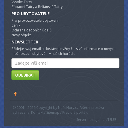
Vysoké Tatry
Západní Tatry a Beliánské Tatry
PRO UBYTOVATELE
Pro provozovatele ubytování
Ceník
Ochrana osobních údajů
Nový objekt
NEWSLETTER
Přidejte svuj email a dostávejte vždy čerstvé informace o nových
možnostech ubytování v našich horách.
Email
ODEBÍRAT
© 2001 - 2026 Copyright by NašeHory.cz. Všechna práva
vyhrazena. Kontakt / Sitemap / Pravidlá portálu
Server hostujeme u
TELE3