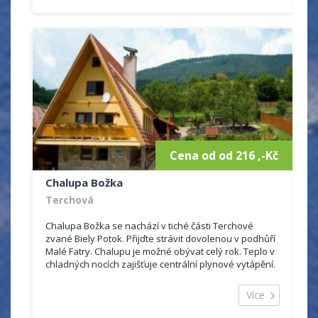
Cena od od 216 ,-Kč
Chalupa Božka
Terchová
Chalupa Božka se nachází v tiché části Terchové
zvané Biely Potok. Přijďte strávit dovolenou v podhůří
Malé Fatry. Chalupu je možné obývat celý rok. Teplo v
chladných nocích zajišťuje centrální plynové vytápění.
Pokoje mají...
Více