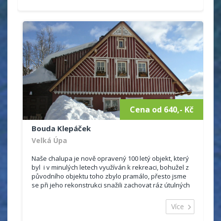
Cena od 640,- Kč
Bouda Klepáček
Velká Úpa
Naše chalupa je nově opravený 100 letý objekt, který
byl i v minulých letech využíván k rekreaci, bohužel z
původního objektu toho zbylo pramálo, přesto jsme
se při jeho rekonstrukci snažili zachovat ráz útulných
krkonošských chaloupek. Ubytování je vhodn...
Více