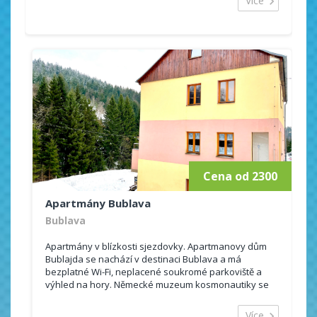
Více
Cena od 2300
Apartmány Bublava
Bublava
Apartmány v blízkosti sjezdovky. Apartmanovy dům
Bublajda se nachází v destinaci Bublava a má
bezplatné Wi-Fi, neplacené soukromé parkoviště a
výhled na hory. Německé muzeum kosmonautiky se
nachází 15 km odtud. Všechny ubytovací jednotky mají
terasu nebo balkon,...
Více