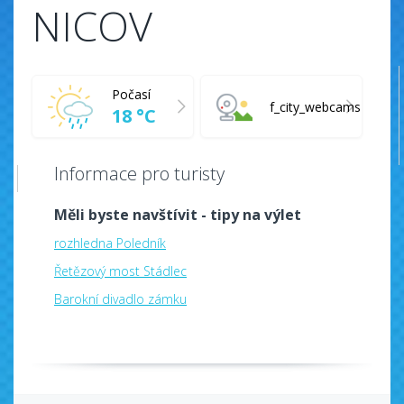
NICOV
Počasí
f_city_webcams
18 °C
Informace pro turisty
Měli byste navštívit - tipy na výlet
rozhledna Poledník
Řetězový most Stádlec
Barokní divadlo zámku