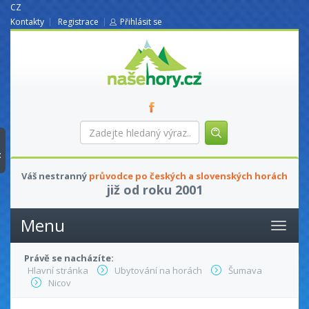
CZ
Kontakty
Registrace
Přihlásit se
nasehory.cz
Zadejte
hledaný
výraz...
t
Váš nestranný
průvodce po českých a slovenských horách
již od roku 2001
Menu
Právě se nacházíte:
Hlavní stránka
Ubytování na horách
Šumava
Nicov