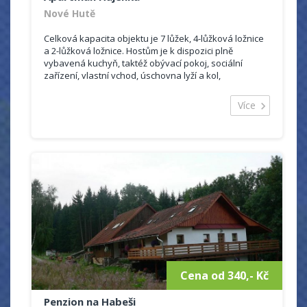
Nové Hutě
Celková kapacita objektu je 7 lůžek, 4-lůžková ložnice
a 2-lůžková ložnice. Hostům je k dispozici plně
vybavená kuchyň, taktéž obývací pokoj, sociální
zařízení, vlastní vchod, úschovna lyží a kol,
Jakmile se oteplí mohou naši hosté využít zahradu se
Více
zahradním dřevěným nábytkem a krbem.
Aktuální ceník:
Jednotná sazba 280,- Kč za osobu a noc
Slevy neposkytujeme!
Domácí mazlíčci jen po domluvě a za poplatek 80 kč na
den!
Dlouhodobý pronájem není možný!
Minimální doba ubytování 3 dny !
Cena od 340,- Kč
Penzion na Habeši