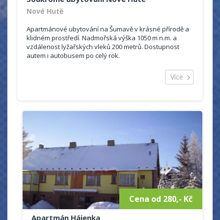
Nové Hutě
Apartmánové ubytování na Šumavě v krásné přírodě a
klidném prostředí. Nadmořská výška 1050 m n.m. a
vzdálenost lyžařských vleků 200 metrů. Dostupnost
autem i autobusem po celý rok.
Kapacita:
5 osob (2x ložnice plus přistýlka)
Více
kuchyně ,dvoulůžková ložnice a dvoulůžková
ložnice plus přistýlka, sociální zařízení a sprchový
kout v prvním patře rodinného domu .
úschova lyží a kol.
možnost vlasního stravování.
Smíšený obchod 800m, 3x restaurace do
800m. Autobusová zastávka je 800m od apartmánu.
Parkování u objektu.
Sportovní možnosti:
bazén venkovní, jízda na koni,
lyžařské vleky
Cena od 280,- Kč
Apartmán Hájenka