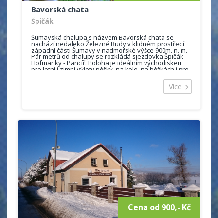
Bavorská chata
Aktální ceník
Špičák
Šumavská chalupa s názvem Bavorská chata se
nachází nedaleko Železné Rudy v klidném prostředí
západní části Šumavy v nadmořské výšce 900m. n. m.
Pár metrů od chalupy se rozkládá sjezdovka Špičák -
Hofmanky - Pancíř. Poloha je ideálním východiskem
pro letní i zimní výlety pěšky, na kole, na běžkách i pro
sjezdování jak pro náročné lyžaře a turisty, tak i pro
rodiny s dětmi.
Více
Bavorská chata byla postupně postavena v letech
1994 - 2008 a jeho charakteristickým znakem je
bavorský styl, který je typický jak pro architektonické
řešení budovy, tak i pro řešení interiérů a všech
doplňků.
Objekt je třípodlažní, zděný, s dřevěným klasickým
krovem a zastřešenou terasou. V přízemí jsou
umístěny dvě velké společenské místnosti a plně
vybavená kuchyň pro běžné využití. Celková kapacita
pro ubytování je 15 lůžek v 5 samostatných pokojích s
vlastním sociálním zařízením + možnost 2 přistýlek ve
společenské místnosti.
Cena za pronájem obsahuje pronájem budovy včetně
zařízení a vybavení kuchyně a společenské místnosti,
wifi, veškeré náklady na energie a likvidaci odpadů,
zapůjčení lůžkovin, ručníků, utěrek. V ceně jsou tablety
Cena od 900,- Kč
do myčky, toaletní papír.