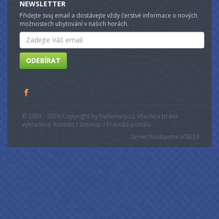
NEWSLETTER
Přidejte svuj email a dostávejte vždy čerstvé informace o nových
možnostech ubytování v našich horách.
Email
ODEBÍRAT
© 2001 - 2026 Copyright by NašeHory.cz. Všechna práva
vyhrazena. Kontakt / Sitemap / Pravidlá portálu
Server hostujeme u
TELE3