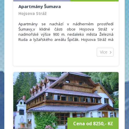
Apartmány Šumava
Hojsova Stráž
Apartmány se nachází v nádherném prostředí
Šumavy,v klidné části obce Hojsova Stráž v
nadmořské výšce 900 m. nedaleko města Železná
Ruda a lyžařského areálu Špičák. Hojsova Stráž má
vynikající polohu mezi hřebenem Královského hvozdu
(Prenet - Můstek - Pancíř) a hraničním hřebenem
Více
Šumavy (Lomnice, Ostrý, Kokrháče, Svaroh, Jezerní
hora). Na oba hřebeny jsou od nás krásné výhledy
stejně tak jako do českého vnitrozemí.
V objektu jsou 4 apartmány. V každém z nich se
nachází obývací pokoj s rozkládací sedací soupravou
a TV, ložnici se třemi lůžky, plně vybavený kuchyňský
kout (el. sporák, rychlovar. konvice, mikovl. trouba,
atd.) a koupelnu se sprchovým koutem a WC.
Po rozložení sedací soupravy a válendy v ložnici je
celková kapacita apartmánu až 6 osob.
V přízemí se nachází úschovna kol a lyží. U domu je
zahrada se zahradním posezením. Možnost
parkování je přímo u objektu. Restarace a obchod
Cena od 8250,- Kč
jsou vzdáleny 5 - 10 minut chůze.