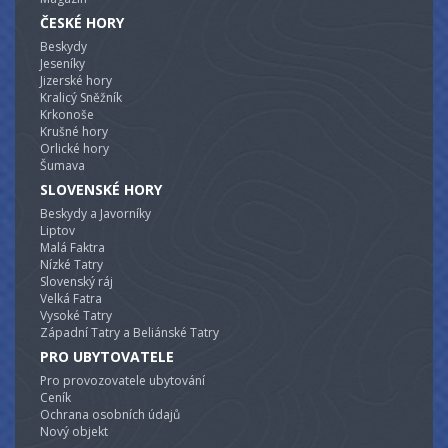
ČESKÉ HORY
Beskydy
Jeseníky
Jizerské hory
Kralicý Sněžník
Krkonoše
Krušné hory
Orlické hory
Šumava
SLOVENSKÉ HORY
Beskydy a Javorníky
Liptov
Malá Faktra
Nízké Tatry
Slovenský ráj
Velká Fatra
Vysoké Tatry
Západní Tatry a Beliánské Tatry
PRO UBYTOVATELE
Pro provozovatele ubytování
Ceník
Ochrana osobních údajů
Nový objekt