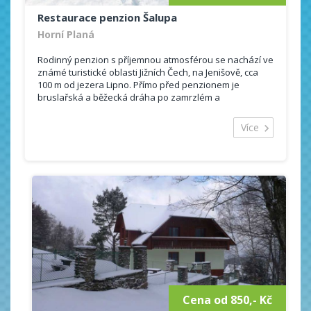
Restaurace penzion Šalupa
Horní Planá
Rodinný penzion s příjemnou atmosférou se nachází ve
známé turistické oblasti Jižních Čech, na Jenišově, cca
100 m od jezera Lipno. Přímo před penzionem je
bruslařská a běžecká dráha po zamrzlém a
zasněženém Lipně.
Více
Nabízíme Vám ubytování, případně se snídaní nebo
polopenzí. Dominantní rekreační činností v této oblasti
je cykloturistika, rybaření, koupání, vodní sporty, pěší
turistika. V dosahu je tenisové hřiště, petangové hřiště,
volejbalové kurty, sauna, solárium. V dosahu autem je
plavecký bazén, letní kino, diskotéka, bowling.
Cena od 850,- Kč